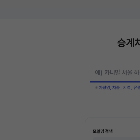
승계차
※
차량명, 차종 , 지역 , 유
모델명 검색