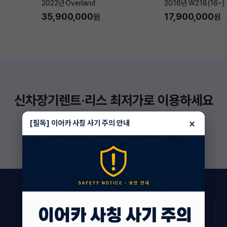
2022년
·
Overland
2016년
·
W218(16~)
35,900,000
17,900,000
원
원
신차장기렌트·리스 최저가로 이용하세요
더 보기
×
[필독] 이어카 사칭 사기 주의 안내
186
상담 진행 중