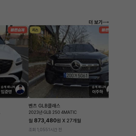
더 보기
리스
리스
승계 매니저
승계 매니저
임준영
이주하
벤츠 GLB클래스
포르쉐 
츠
2023년
·
GLB 250 4MATIC
2025년
·
873,480
1,7
월
원 X
27
개월
월
조회 1,055
1시간 전
조회 3,4