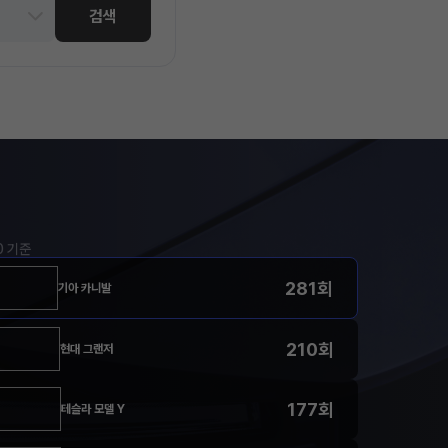
검색
00 기준
281회
기아 카니발
210회
현대 그랜저
177회
테슬라 모델 Y