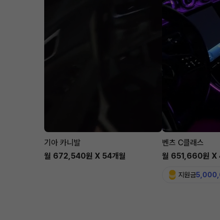
기아 카니발
벤츠 C클래스
월 672,540원 X 54개월
월 651,660원 X
지원금
5,000