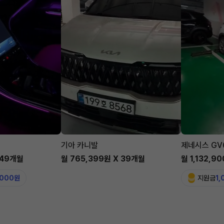
기아 카니발
제네시스 GV
 49개월
월 765,399원 X 39개월
월 1,132,9
,000원
지원금
1