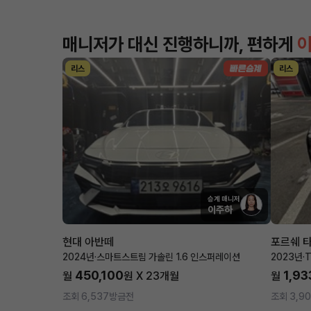
매니저가 대신 진행하니까, 편하게
리스
리스
승계 매니저
이주하
현대 아반떼
포르쉐 
2024년
·
스마트스트림 가솔린 1.6 인스퍼레이션
2023년
·
T
450,100
1,93
월
원 X
23
개월
월
조회 6,537
방금전
조회 3,90