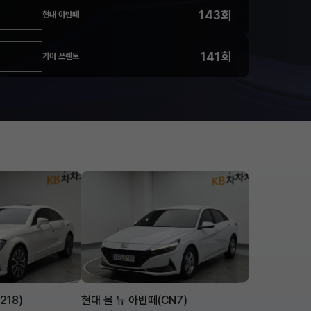
143회
현대 아반떼
141회
기아 쏘렌토
218)
현대 올 뉴 아반떼(CN7)