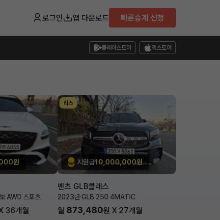
로그인
앱 다운로드
빠른승계 신청
플레이스토어
앱스토어
리스
,000원
지원금
10,000,000원
벤츠 GLB클래스
터보 AWD 스포츠
2023년
·
GLB 250 4MATIC
873,480
X
36
개월
월
원 X
27
개월