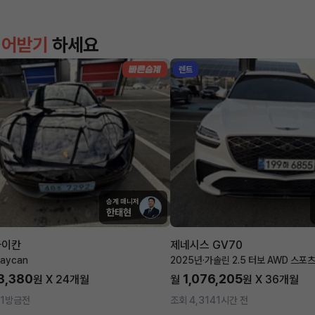
이어받기
하세요
렌트
승계 매니저
한태현
타이칸
제네시스 GV70
aycan
2025년
·
가솔린 2.5 터보 AWD 스포
3,380
1,076,205
원 X
24
개월
월
원 X
36
개월
1
방금전
조회 4,314
1시간 전