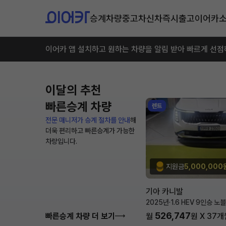
승계차량
중고차
신차즉시출고
이어카
이어카 앱 설치하고 원하는 차량을 알림 받아 빠르게 선점
이달의 추천
빠른승계 차량
렌트
전문 매니저가 승계 절차를 안내
해
더욱 편리하고 빠른승계가 가능한
차량입니다.
지원금
5,000,000
기아 카니발
2025년
·
1.6 HEV 9인승 노
526,747
빠른승계 차량 더 보기
월
원 X
37
개