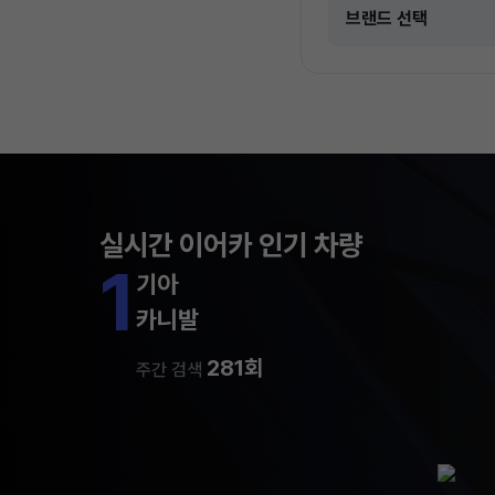
실시간 이어카 인기 차량
1
기아
카니발
281회
주간 검색