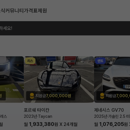
소식
커뮤니티
가격표
제원
하세요!
리스
렌트
원
지원금
7,000,000원
지원금
7,000
포르쉐 타이칸
제네시스 GV70
블레스
2023년
·
Taycan
2025년
·
가솔린 2.5 
1,933,380
1,076,205
월
월
원 X
24
개월
월
원 