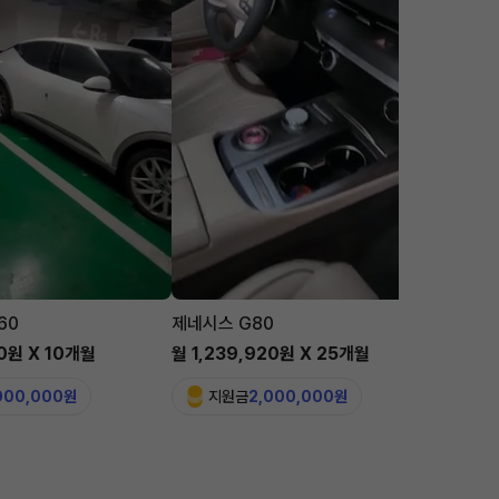
60
제네시스 G80
맥라렌 
00원 X 10개월
월 1,239,920원 X 25개월
월 5,6
,000,000원
지원금
2,000,000원
지