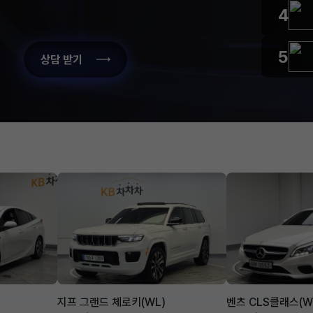
4
5
상담 받기
지프 그랜드 체로키(WL)
벤츠 CLS클래스(W