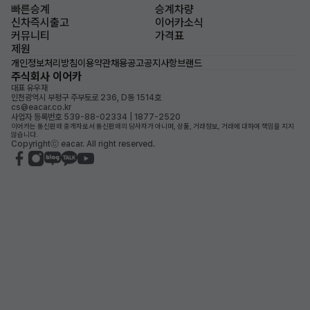
빠른승계
승계차량
신차즉시출고
이어카소식
커뮤니티
가격표
제원
개인정보처리방침
이용약관
채용공고
공지사항
브랜드
주식회사 이어카
대표 유우재
인천광역시 부평구 주부토로 236, D동 1514호
cs@eacar.co.kr
사업자 등록번호 539-88-02334 | 1877-2520
이어카는 통신판매 중개자로서 통신판매의 당사자가 아니며, 상품, 거래정보, 거래에 대하여 책임을 지지
않습니다.
Copyrightⓒ eacar. All right reserved.