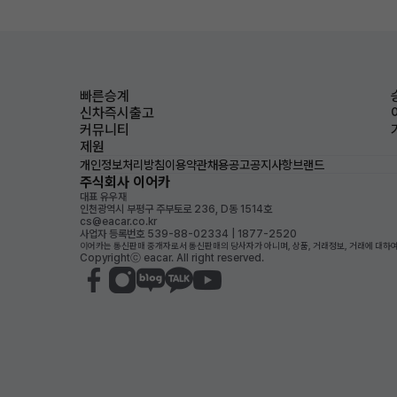
빠른승계
신차즉시출고
커뮤니티
제원
개인정보처리방침
이용약관
채용공고
공지사항
브랜드
주식회사 이어카
대표 유우재
인천광역시 부평구 주부토로 236, D동 1514호
cs@eacar.co.kr
사업자 등록번호 539-88-02334 | 1877-2520
이어카는 통신판매 중개자로서 통신판매의 당사자가 아니며, 상품, 거래정보, 거래에 대하여
Copyrightⓒ eacar. All right reserved.