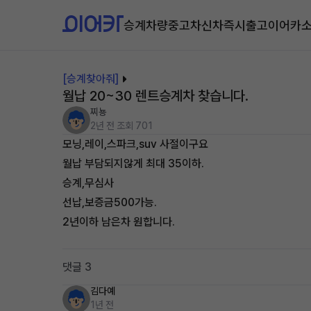
승계차량
중고차
신차즉시출고
이어카
[승계찾아줘]
월납 20~30 렌트승계차 찾습니다.
찌뇽
2년 전
조회 701
모닝,레이,스파크,suv 사절이구요
월납 부담되지않게 최대 35이하.
승계,무심사
선납,보증금500가능.
2년이하 남은차 원합니다.
댓글 3
김다예
1년 전