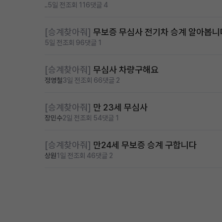
..
5일 전
조회 116
댓글 4
[승계찾아줘]
무보증 무심사 전기차 승계 알아봅니
5일 전
조회 96
댓글 1
[승계찾아줘]
무심사 차량구해요
정영철
3일 전
조회 66
댓글 2
[승계찾아줘]
만 23세 무심사
장민수
2일 전
조회 54
댓글 1
[승계찾아줘]
만24세 무보증 승계 구합니다
상원
1일 전
조회 46
댓글 2