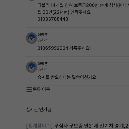
티볼리 14개월 잔여 보증금200만 승계 심사(렌터
월 30만(22년형) 연락주세요
01033788443
정병훈
2년 전
01065992964 카톡주세요!
정병훈
2년 전
승계를 받으신다는 말씀이신가요
목록 이동
실시간 인기글
[승계찾아줘]
무심사 무보증 만21세 전기차 승계,