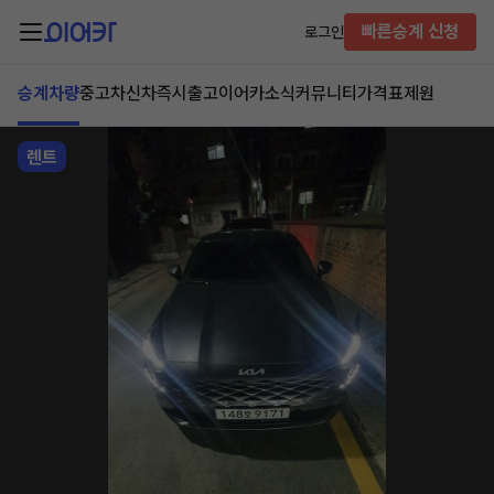
빠른승계 신청
로그인
승계차량
중고차
신차즉시출고
이어카소식
커뮤니티
가격표
제원
렌트