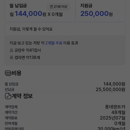
월 납입금
지원금
만 21세 이상
144,000
250,000
월
원 X 0개월
원
지원금, 이렇게 쓸 수 있어요
지금 보고 있는 차량 약
2개월 무료
이용 효과
🥟 군만두 약41접시
🍜 컵라면 약138개
비용
144,000원
월 납입금
25,500,000원
선납금
계약 정보
롯데렌트카
계약업체
48개월
계약기간
2025년07월
계약종료
0개월
잔여개월
30,000km/년
약정주행거리