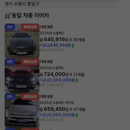
경기 수원시 팔달구
동일 차종 이어카
기아 K8
렌트
·
2024년
노블레스
645,916
월
원 X
39
개월
지원금
645,916원
조회 1,932
1일 전
기아 K8
렌트
·
2023년
노블레스
724,000
월
원 X
12
개월
지원금
1,000,000원
조회 1,590
1일 전
기아 K8
렌트
·
2025년
노블레스 라이트
659,450
월
원 X
47
개월
지원금
1,000,000원
조회 1,426
1일 전