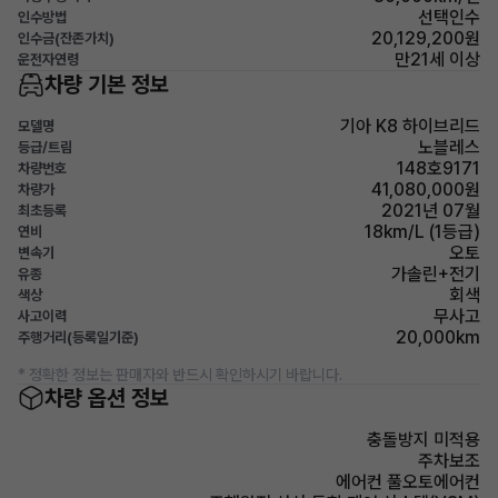
선택인수
인수방법
20,129,200원
인수금(잔존가치)
만21세 이상
운전자연령
차량 기본 정보
기아 K8 하이브리드
모델명
노블레스
등급/트림
148호9171
차량번호
41,080,000원
차량가
2021년 07월
최초등록
18km/L (1등급)
연비
오토
변속기
가솔린+전기
유종
회색
색상
무사고
사고이력
20,000km
주행거리(등록일기준)
* 정확한 정보는 판매자와 반드시 확인하시기 바랍니다.
차량 옵션 정보
충돌방지 미적용
주차보조
에어컨 풀오토에어컨