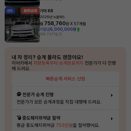
기아 K8
렌트
·
2026년
노블레스
758,760
월
원 X
57
개월
지원금
5,000,000원
조회 727
1일 전
내 차 정리?
승계 몰라도 괜찮아요!
이어카에서
차량등록부터 승계완료까지
전문가가 다 진행
해 드려요.
빠른승계 서비스 신청
🕵️ 전문가 승계 진행
전문가가 모든 승계과정을 직접 대행해 드려요.
💣 중도해지위약금 절약
평균 중도해지위약금
753만원
을 절약했어요.