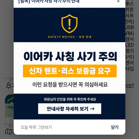
[필독] 이어카 사칭 사기 주의 안내
×
유무선단자 블루투스
에어백 커튼
시트 가죽시트
시트 통풍시트(운전석)
유무선단자 USB
주차보조 어라운드뷰(AVM)
주차보조 전방감지센서
헤드램프 LED
에어컨 공기청정기
시트 통풍시트(동승석)
주차보조 후방감지센서
헤드램프 프로젝션 타입
* 정확한 정보는 판매자와 반드시 확인하시기 바랍니다.
저공해차량 정보
저공해차량이란?
공항주차장
공영주차장
50% 할인
50% 할인
* 본 정보는 지자체마다 다를 수 있으니 실제 정보와 확인해 주세요.
오늘 하루 그만보기
닫기
차량 위치