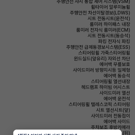
주행안전 샤시 통합 제어 시스템(VSM)
휠타이어 알루미늄휠
주행안전 차선이탈경보(LDWS)
시트 전동시트(운전석)
룸미러 하이패스 내장
룸미러 전자식 룸미러(ECM)
시트 전동시트(동승석)
파킹 전자식 파킹
주행안전 급제동경보시스템(ESS)
스티어링휠 가죽스티어링휠
윈드실드(앞유리) 자외선 차단
에어백 무릎보호
사이드미러 방향지시등 일체형
에어백 동승석
스티어링휠 열선내장
헤드램프 하이빔 어시스트
사이드미러 열선
에어백 운전석
스티어링휠 텔레스코픽 스티어링
시트 열선시트(앞)
사이드미러 전동접이
에어백 사이드
주차보조 후방카메라
시트 열선시트(뒤)