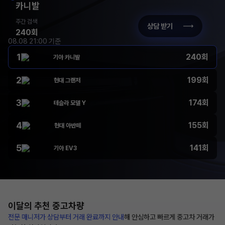
카니발
주간 검색
상담 받기
240회
08.08 21:00 기준
1
240회
기아 카니발
2
199회
현대 그랜저
3
174회
테슬라 모델 Y
4
155회
현대 아반떼
5
141회
기아 EV3
이달의 추천
중고차량
전문 매니저가 상담부터
거래 완료까지 안내
해
안심하고 빠르게 중고차 거래가