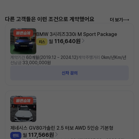
다른 고객들은 이런 조건으로 계약했어요
더 보기
BMW 3시리즈
330i M Sport Package
116,640원
월
리스
계약기간
60개월(2019.12 ~ 2024.12)
계약주행거리
0km/년Km/년
선납금
33,000,000원
신차 문의
제네시스 GV80
가솔린 2.5 터보 AWD 5인승 기본형
117,566원
월
렌트