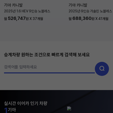
기아 카니발
기아 카니발
2025년
·
1.6 HEV 9인승 노블레스
2025년
·
9인승 가솔린 노블레스
526,747
688,360
월
원 X
37
개월
월
원 X
41
개월
승계차량 원하는 조건으로 빠르게 검색해 보세요
검색어를 입력하세요
실시간 이어카 인기 차량
1
기아