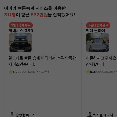
이어카 빠른승계 서비스를 이용한
311명
이 평균
832만원
을 절약했어요!
3일내 승계 완료
4일내 승계 완료
제네시스 G80
현대 싼타페
말그대로 빠른 승계가 되어서 너무 만족한
친절하시고 편해요
서비스였습니다.
감사합니다
5.0
2022.11.28
김** 고객님
5.0
2022.09.06
윤
종왕현 매니저
박래철 매니저