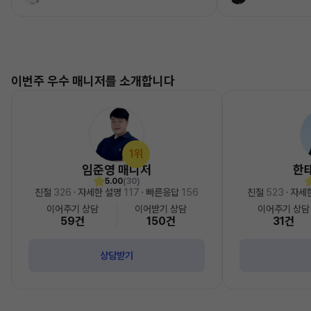
이번주 우수 매니저를 소개합니다
1위
임준영 매니저
한
5.00
(30)
친절
326
· 자세한 설명
117
· 빠른응답
156
친절
523
· 자세
이어주기 상담
이어받기 상담
이어주기 상담
59건
150건
31건
상담받기