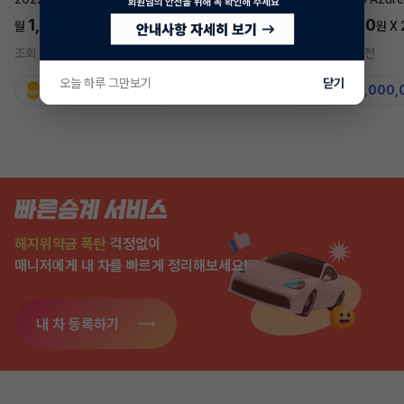
1,697,700
5,577,270
월
원 X
24
개월
월
원 X
조회 728
5시간 전
조회 7,566
2주 전
오늘 하루 그만보기
닫기
지원금
31,860,000원
지원금
50,000,
해지위약금 폭탄
걱정없이
매니저에게 내 차를 빠르게 정리해보세요!
내 차 등록하기