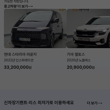
가능한 차량입니다.
중고차량 더 보기
현대 스타리아 라운지
기아 셀토스
2022년
·
인스퍼레이션
2020년
·
노블레스
33,200,000
20,900,000
원
원
신차장기렌트·리스 최저가로 이용하세요
더 보기