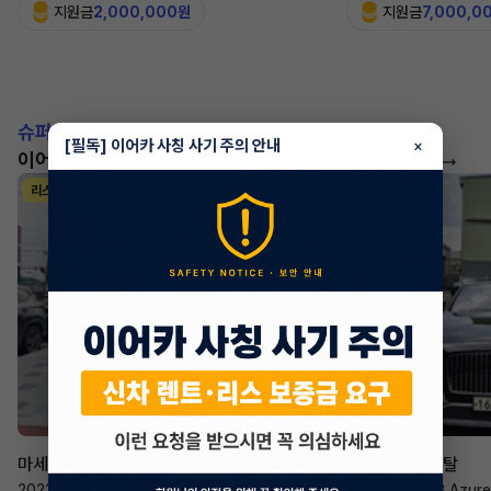
지원금
2,000,000원
지원금
7,000,0
슈퍼카!
[필독] 이어카 사칭 사기 주의 안내
×
이어카에서 좋은 조건으로 만나보세요
더 보기
리스
리스
승계 매니저
한태현
마세라티 르반떼
벤틀리 컨티넨탈
2022년
·
2.0 Hybrid GT
2023년
·
4.0 V8 Azure