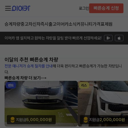
빠른승계 신청
로그인
승계차량
중고차
신차즉시출고
이어카소식
커뮤니티
가격표
제원
이어카 앱 설치하고 원하는 차량을 알림 받아 빠르게 선점하세요!
이달의 추천
빠른승계 차량
전문 매니저가 승계 절차를 안내
해
더욱 편리하고 빠른승계가 가능한
차량입니
다.
빠른승계 차량 더 보기
렌트
리스
지원금
5,000,000원
지원금
2,000,000원