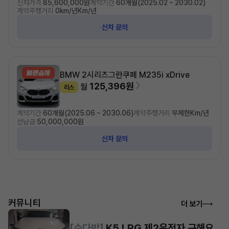
신차가격
85,600,000원
계약기간
60개월(2025.02 ~ 2030.02)
계약주행거리
0km/년Km/년
신차 문의
BMW 2시리즈
그란쿠페 M235i xDrive
125,396원
월
리스
계약기간
60개월(2025.06 ~ 2030.06)
계약주행거리
무제한Km/년
선납금
50,000,000원
신차 문의
커뮤니티
더 보기
[수다방]
K5 LPG 제2운전자 구해요