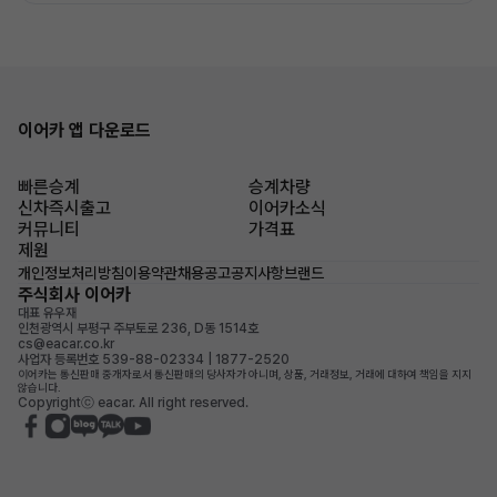
이어카 앱 다운로드
빠른승계
승계차량
신차즉시출고
이어카소식
커뮤니티
가격표
제원
개인정보처리방침
이용약관
채용공고
공지사항
브랜드
주식회사 이어카
대표 유우재
인천광역시 부평구 주부토로 236, D동 1514호
cs@eacar.co.kr
사업자 등록번호 539-88-02334 | 1877-2520
이어카는 통신판매 중개자로서 통신판매의 당사자가 아니며, 상품, 거래정보, 거래에 대하여 책임을 지지
않습니다.
Copyrightⓒ eacar. All right reserved.