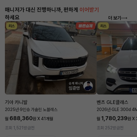
매니저가 대신 진행하니까, 편하게
이어받기
하세요
더 보기
리스
리스
승계 매니저
임준영
기아 카니발
벤츠 GLE클래스
2025년
·
9인승 가솔린 노블레스
2026년
·
GLE 300d 4
688,360
1,780,239
월
원 X
41
개월
월
원 X
조회 1,521
방금전
조회 252
방금전