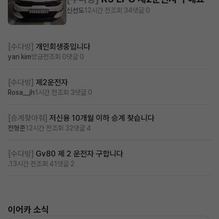
신선도
12시간 전
조회 34
댓글 0
[수다방]
개인회생중입니다
yan kim
방금전
조회 0
댓글 0
[수다방]
제2운전자
Rosa__jh
1시간 전
조회 3
댓글 0
[승계찾아줘]
저신용 10개월 이하 승계 찾습니다
전형준
12시간 전
조회 32
댓글 4
[수다방]
Gv80 제 2 운전자 구합니다
.
13시간 전
조회 41
댓글 2
이어카 소식