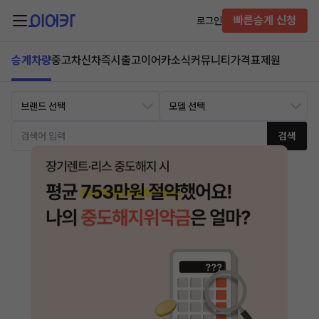
빠른승계 신청
로그인
승계차량
중고차
신차즉시출고
이어카소식
커뮤니티
가격표
제원
검색