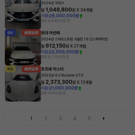
·
2024년
350+
1,048,800
월
원 X
34
개월
지원금
6,000,000원
조회 4,544
1시간 전
현대 아반떼
렌트
·
2024년
스마트스트림 가솔린 1.6 인스퍼레이션
612,150
월
원 X
27
개월
지원금
2,000,000원
조회 5,771
1시간 전
포르쉐 박스터
리스
·
2023년
4.0 Boxster GTS
2,373,300
월
원 X
12
개월
지원금
1,000,000원
조회 154
1시간 전
1
2
3
4
5