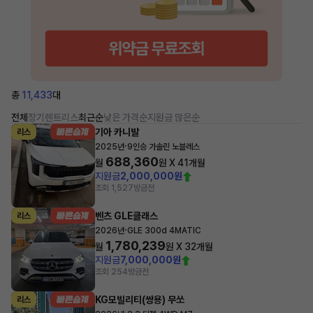
총
11,433
대
전체
장기렌트
리스
최근순
낮은 가격순
지원금 많은순
기아 카니발
리스
·
2025년
9인승 가솔린 노블레스
688,360
월
원 X
41
개월
지원금
2,000,000원
조회 1,527
방금전
벤츠 GLE클래스
리스
·
2026년
GLE 300d 4MATIC
1,780,239
월
원 X
32
개월
지원금
7,000,000원
조회 254
방금전
KG모빌리티(쌍용) 무쏘
리스