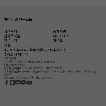
이어카 앱 다운로드
빠른승계
승계차량
신차즉시출고
이어카소식
커뮤니티
가격표
제원
개인정보처리방침
이용약관
채용공고
공지사항
브랜드
주식회사 이어카
대표 유우재
인천광역시 부평구 주부토로 236, D동 1514호
cs@eacar.co.kr
사업자 등록번호 539-88-02334 | 1877-2520
이어카는 통신판매 중개자로서 통신판매의 당사자가 아니며, 상품, 거래정보, 거래에 대하여 책임을 지지
않습니다.
Copyrightⓒ eacar. All right reserved.