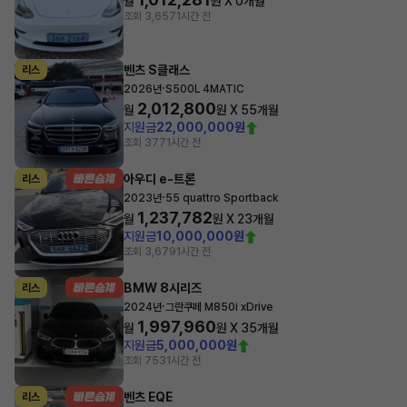
월
원 X
0
개월
조회 3,657
1시간 전
벤츠 S클래스
리스
·
2026년
S500L 4MATIC
2,012,800
월
원 X
55
개월
지원금
22,000,000원
조회 377
1시간 전
아우디 e-트론
리스
·
2023년
55 quattro Sportback
1,237,782
월
원 X
23
개월
지원금
10,000,000원
조회 3,679
1시간 전
BMW 8시리즈
리스
·
2024년
그란쿠페 M850i xDrive
1,997,960
월
원 X
35
개월
지원금
5,000,000원
조회 753
1시간 전
벤츠 EQE
리스