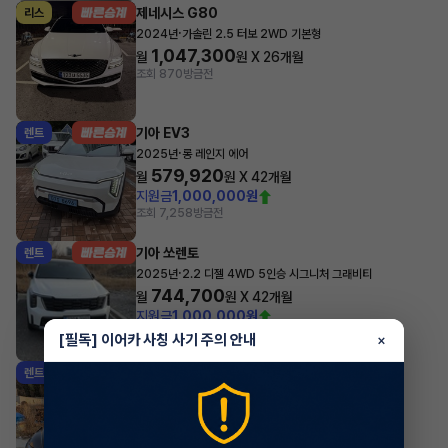
제네시스 G80
리스
·
2024년
가솔린 2.5 터보 2WD 기본형
1,047,300
월
원 X
26
개월
조회 870
방금전
기아 EV3
렌트
·
2025년
롱 레인지 에어
579,920
월
원 X
42
개월
지원금
1,000,000원
조회 7,258
방금전
기아 쏘렌토
렌트
·
2025년
2.2 디젤 4WD 5인승 시그니처 그래비티
744,700
월
원 X
42
개월
지원금
1,000,000원
조회 1,176
방금전
[필독] 이어카 사칭 사기 주의 안내
×
현대 투싼
렌트
·
2024년
1.6 터보 하이브리드 2WD 프리미엄
547,580
월
원 X
28
개월
조회 2,083
방금전