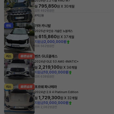
·
2026년
2.2 디젤 4WD M7
795,850
월
원 X
30
개월
조회 492
방금전
#저신용
기아 카니발
렌트
·
2025년
9인승 가솔린 노블레스
615,860
월
원 X
37
개월
지원금
2,000,000원
조회 562
방금전
벤츠 GLE클래스
리스
·
2024년
GLE 53 AMG 4MATIC+
2,219,100
월
원 X
34
개월
지원금
10,000,000원
조회 638
방금전
포르쉐 파나메라
리스
·
2024년
2.9 4 Platinum Edition
1,729,300
월
원 X
32
개월
지원금
10,000,000원
조회 2,062
방금전