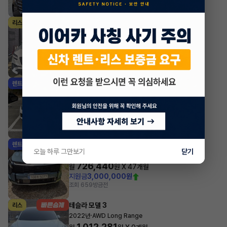
제네시스 GV70
리스
·
2025년
가솔린 2.5 터보 2WD 스포츠
1,112,190
월
원 X
38
개월
지원금
15,000,000원
조회 1,156
방금전
기아 셀토스
렌트
·
2026년
1.6 가솔린 터보 2WD 시그니처
532,180
월
원 X
47
개월
지원금
1,000,000원
조회 1,362
방금전
기아 스포티지
렌트
오늘 하루 그만보기
닫기
·
2025년
2WD 시그니처
726,440
월
원 X
47
개월
지원금
3,000,000원
조회 659
방금전
테슬라 모델 3
리스
·
2022년
AWD Long Range
1,012,281