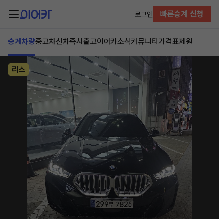
빠른승계 신청
로그인
승계차량
중고차
신차즉시출고
이어카소식
커뮤니티
가격표
제원
리스