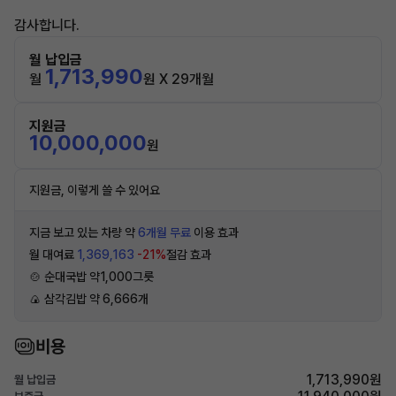
감사합니다.
월 납입금
1,713,990
월
원 X 29개월
지원금
10,000,000
원
지원금, 이렇게 쓸 수 있어요
지금 보고 있는 차량 약
6개월 무료
이용 효과
월 대여료
1,369,163
-21%
절감 효과
🍲 순대국밥 약1,000그릇
🍙 삼각김밥 약 6,666개
비용
1,713,990원
월 납입금