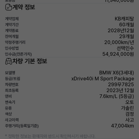
11,940,000원
보증금
계약 정보
KB캐피탈
계약업체
60개월
계약기간
2028년12월
계약종료
29개월
잔여개월
20,000km/년
약정주행거리
선택인수
인수방법
54,924,000원
인수금(잔존가치)
차량 기본 정보
BMW X6(3세대)
모델명
xDrive40i M Sport Package
등급/트림
299무7825
차량번호
2023년 12월
최초등록
7.6km/L (5등급)
연비
오토
변속기
가솔린
유종
검정
색상
사고
사고이력
47,004km
주행거리(등록일기준)
* 정확한 정보는 판매자와 반드시 확인하시기 바랍니다.