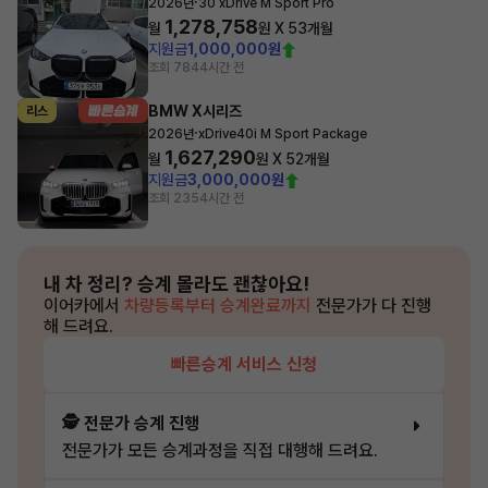
·
2026년
30 xDrive M Sport Pro
1,278,758
월
원 X
53
개월
지원금
1,000,000원
조회 784
4시간 전
BMW X시리즈
리스
·
2026년
xDrive40i M Sport Package
1,627,290
월
원 X
52
개월
지원금
3,000,000원
조회 235
4시간 전
내 차 정리?
승계 몰라도 괜찮아요!
이어카에서
차량등록부터 승계완료까지
전문가가 다 진행
해 드려요.
빠른승계 서비스 신청
🕵️ 전문가 승계 진행
전문가가 모든 승계과정을 직접 대행해 드려요.