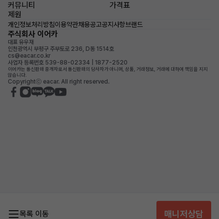
커뮤니티
가격표
제원
개인정보처리방침
이용약관
채용공고
공지사항
브랜드
주식회사 이어카
대표 유우재
인천광역시 부평구 주부토로 236, D동 1514호
cs@eacar.co.kr
사업자 등록번호 539-88-02334 | 1877-2520
이어카는 통신판매 중개자로서 통신판매의 당사자가 아니며, 상품, 거래정보, 거래에 대하여 책임을 지지
않습니다.
Copyrightⓒ eacar. All right reserved.
매니저상담
목록 이동