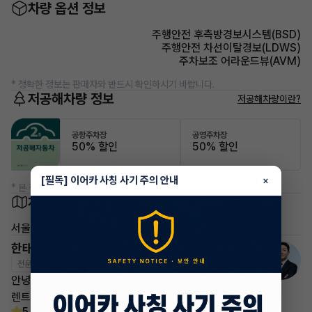
차량 옵션 정보
주행안전 후측방경보시스템(BSD)
주행안전 차선이탈경보(LDWS)
주차보조 어라운드뷰(AVM)
* 정확한 정보는 판매자와 반드시 확인하시기 바랍니다.
저공해차량 정보
저공해차량이란?
공항주차장
공영주차장
50% 할인
50% 할인
[필독] 이어카 사칭 사기 주의 안내
×
* 본 정보는 지자체마다 다를 수 있으니 실제 정보와 확인해 주세요.
차량 위치
서울 강남구 삼성동
한태현 매니저
전문교육수료
자격인증완료
안녕하세요! 이어카 승계전문가 한태현입니다.
렌트, 리스 승계 깔끔하게 해결해 드리겠습니다!
5.0
(21)