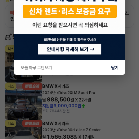
빠른승계
서비스
자세히 보기
인증 차량으로 승계하는 이유?
동일 차종 이어카
BMW X시리즈
리스
·
2024년
xDrive20i M Sport Pro
979,200
월
원 X
29
개월
오늘 하루 그만보기
닫기
지원금
7,660,000원
조회 2,957
3시간 전
BMW X시리즈
리스
·
2024년
xDrive20i M Sport Pro
988,500
월
원 X
22
개월
지원금
6,000,000원
조회 784
4시간 전
BMW X시리즈
리스
·
2023년
xDrive30d xLine 7 Seater
1,565,308
월
원 X
17
개월