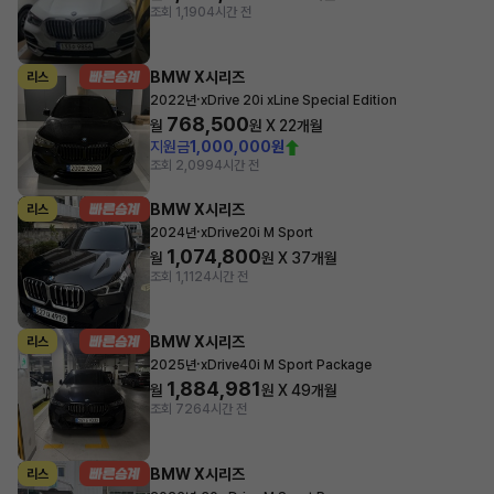
조회 1,190
4시간 전
BMW X시리즈
리스
·
2022년
xDrive 20i xLine Special Edition
768,500
월
원 X
22
개월
지원금
1,000,000원
조회 2,099
4시간 전
BMW X시리즈
리스
·
2024년
xDrive20i M Sport
1,074,800
월
원 X
37
개월
조회 1,112
4시간 전
BMW X시리즈
리스
·
2025년
xDrive40i M Sport Package
1,884,981
월
원 X
49
개월
조회 726
4시간 전
BMW X시리즈
리스