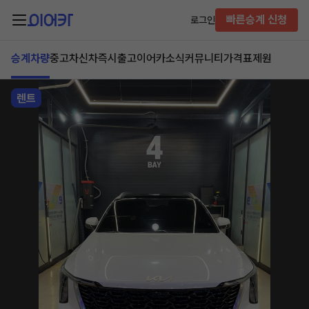
빠른승계 신청
로그인
승계차량
중고차
신차즉시출고
이어카소식
커뮤니티
가격표
제원
렌트