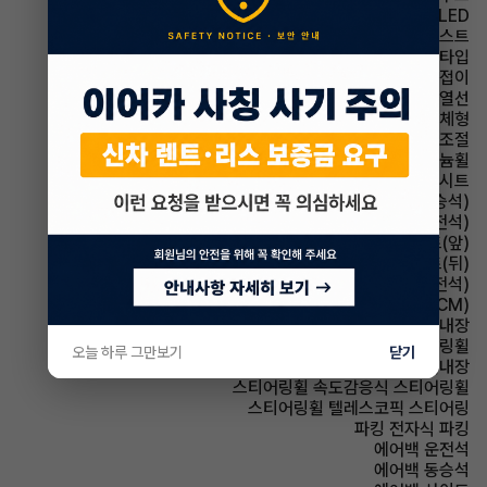
헤드램프 LED
헤드램프 하이빔 어시스트
헤드램프 프로젝션 타입
사이드미러 전동접이
사이드미러 열선
사이드미러 방향지시등 일체형
사이드미러 후진각도조절
휠타이어 알루미늄휠
시트 가죽시트
시트 전동시트(동승석)
시트 전동시트(운전석)
시트 열선시트(앞)
시트 열선시트(뒤)
시트 메모리시트(운전석)
룸미러 전자식 룸미러(ECM)
룸미러 하이패스 내장
스티어링휠 가죽스티어링휠
오늘 하루 그만보기
닫기
스티어링휠 열선내장
스티어링휠 속도감응식 스티어링휠
스티어링휠 텔레스코픽 스티어링
파킹 전자식 파킹
에어백 운전석
에어백 동승석