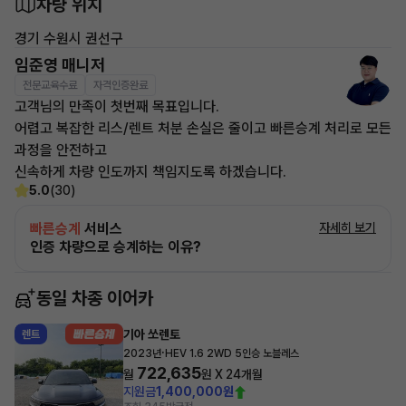
차량 위치
경기 수원시 권선구
임준영 매니저
전문교육수료
자격인증완료
고객님의 만족이 첫번째 목표입니다.
어렵고 복잡한 리스/렌트 처분 손실은 줄이고 빠른승계 처리로 모든
과정을 안전하고
신속하게 차량 인도까지 책임지도록 하겠습니다.
5.0
(30)
빠른승계
서비스
자세히 보기
인증 차량으로 승계하는 이유?
동일 차종 이어카
기아 쏘렌토
렌트
·
2023년
HEV 1.6 2WD 5인승 노블레스
722,635
월
원 X
24
개월
지원금
1,400,000원