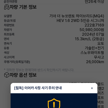
만26세 이상
운전자연령
차량 기본 정보
기아 더 뉴쏘렌토 하이브리드(MQ4)
모델명
HEV 1.6 2WD 5인승 시그니처
등급/트림
222호7169
차량번호
50,980,000원
차량가
2024년 07월
최초등록
15.3km/L (2등급)
연비
오토
변속기
가솔린+전기
유종
스노우와이트펄
색상
무사고
사고이력
26,000km
주행거리(등록일기준)
* 정확한 정보는 판매자와 반드시 확인하시기 바랍니다.
차량 옵션 정보
KRELL프리미엄사운드
[필독] 이어카 사칭 사기 주의 안내
×
HUD+빌트인캠2
드라이브와이즈
기본형-컴포트
스마트커넥트
선루프