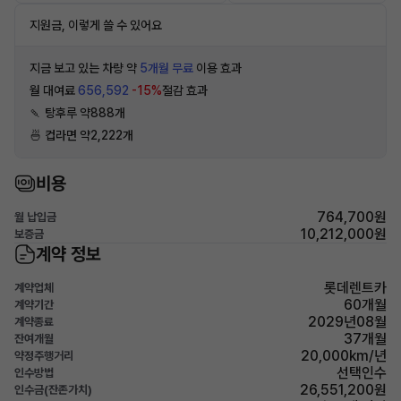
지원금, 이렇게 쓸 수 있어요
지금 보고 있는 차량 약
5개월 무료
이용 효과
월 대여료
656,592
-15%
절감 효과
🍡 탕후루 약888개
🍜 컵라면 약2,222개
비용
764,700원
월 납입금
10,212,000원
보증금
계약 정보
롯데렌트카
계약업체
60개월
계약기간
2029년08월
계약종료
37개월
잔여개월
20,000km/년
약정주행거리
선택인수
인수방법
26,551,200원
인수금(잔존가치)