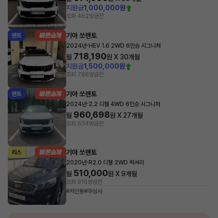
지원금
1,000,000원
조회 462
방금전
기아 쏘렌토
렌트
·
2024년
HEV 1.6 2WD 6인승 시그니처
718,190
월
원 X
30
개월
지원금
1,500,000원
조회 766
방금전
기아 쏘렌토
렌트
·
2024년
2.2 디젤 4WD 6인승 시그니처
960,698
월
원 X
27
개월
조회 634
방금전
기아 쏘렌토
리스
·
2020년
R2.0 디젤 2WD 럭셔리
510,000
월
원 X
9
개월
조회 915
방금전
#저신용
#무심사