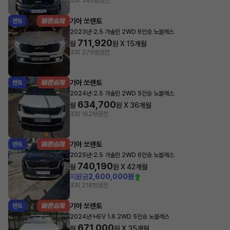
조회 345
방금전
기아 쏘렌토
렌트
·
2023년
2.5 가솔린 2WD 6인승 노블레스
711,920
월
원 X
15
개월
조회 276
방금전
기아 쏘렌토
렌트
·
2024년
2.5 가솔린 2WD 5인승 노블레스
634,700
월
원 X
36
개월
조회 162
방금전
기아 쏘렌토
렌트
·
2025년
2.5 가솔린 2WD 6인승 노블레스
740,190
월
원 X
42
개월
지원금
2,600,000원
조회 218
방금전
기아 쏘렌토
렌트
·
2024년
HEV 1.6 2WD 5인승 노블레스
671,000
월
원 X
35
개월