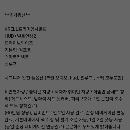
**추가옵션**
KRELL프리미엄사운드
HUD+빌트인캠2
드라이브와이즈
기본형-컴포트
스마트커넥트
선루프
시그니처 완전 풀옵션 (크렐 오디오, hud, 썬루프 , 스커 모두포함).
비흡연차량 / 출퇴근 차량 / 세차가 취미인 차량 / 아임반 풀세트 장
착( 헤드레스트, 앞좌석 시트 뒷커버, 허리보호대, 1열 운전석 조수
석 모두 장착완료)
(60만원 상당), 앰비언트 1열 2열 시공 완료, 순정 네비게이션 연동
완료, 기본네비에서 색 수정 및 밝기 조절 가능, 1열 2열 풋등 시공
(동일 순정 네비게이션 연동완료) 은은하게 무드있게 밝혀줍니다.