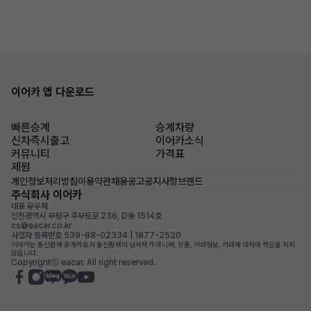
이어카 앱 다운로드
빠른승계
승계차량
신차즉시출고
이어카소식
커뮤니티
가격표
제원
개인정보처리방침
이용약관
채용공고
공지사항
브랜드
주식회사 이어카
대표 유우재
인천광역시 부평구 주부토로 236, D동 1514호
cs@eacar.co.kr
사업자 등록번호 539-88-02334 | 1877-2520
이어카는 통신판매 중개자로서 통신판매의 당사자가 아니며, 상품, 거래정보, 거래에 대하여 책임을 지지
않습니다.
Copyrightⓒ eacar. All right reserved.