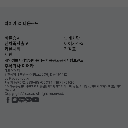
이어카 앱 다운로드
빠른승계
승계차량
신차즉시출고
이어카소식
커뮤니티
가격표
제원
개인정보처리방침
이용약관
채용공고
공지사항
브랜드
주식회사 이어카
대표 유우재
인천광역시 부평구 주부토로 236, D동 1514호
cs@eacar.co.kr
사업자 등록번호 539-88-02334 | 1877-2520
이어카는 통신판매 중개자로서 통신판매의 당사자가 아니며, 상품, 거래정보, 거래에 대하여 책임을 지지
않습니다.
Copyrightⓒ eacar. All right reserved.