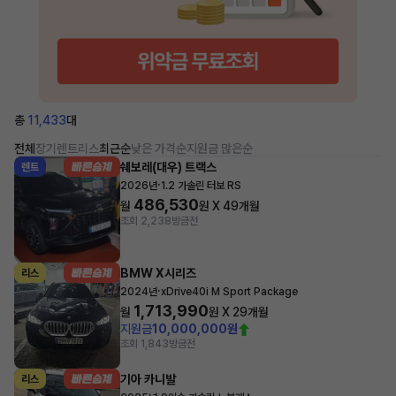
총
11,433
대
전체
장기렌트
리스
최근순
낮은 가격순
지원금 많은순
쉐보레(대우) 트랙스
렌트
·
2026년
1.2 가솔린 터보 RS
486,530
월
원 X
49
개월
조회 2,238
방금전
BMW X시리즈
리스
·
2024년
xDrive40i M Sport Package
1,713,990
월
원 X
29
개월
지원금
10,000,000원
조회 1,843
방금전
기아 카니발
리스