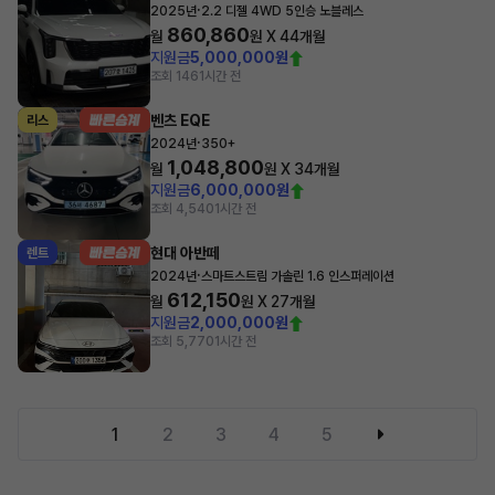
·
2025년
2.2 디젤 4WD 5인승 노블레스
860,860
월
원 X
44
개월
지원금
5,000,000원
조회 146
1시간 전
벤츠 EQE
리스
·
2024년
350+
1,048,800
월
원 X
34
개월
지원금
6,000,000원
조회 4,540
1시간 전
현대 아반떼
렌트
·
2024년
스마트스트림 가솔린 1.6 인스퍼레이션
612,150
월
원 X
27
개월
지원금
2,000,000원
조회 5,770
1시간 전
1
2
3
4
5