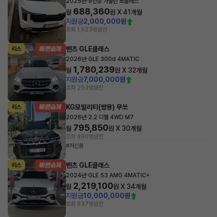
·
2025년
9인승 가솔린 노블레스
688,360
월
원 X
41
개월
지원금
2,000,000원
조회 1,523
방금전
벤츠 GLE클래스
리스
·
2026년
GLE 300d 4MATIC
1,780,239
월
원 X
32
개월
지원금
7,000,000원
조회 253
방금전
KG모빌리티(쌍용) 무쏘
리스
·
2026년
2.2 디젤 4WD M7
795,850
월
원 X
30
개월
조회 490
방금전
#저신용
벤츠 GLE클래스
리스
·
2024년
GLE 53 AMG 4MATIC+
2,219,100
월
원 X
34
개월
지원금
10,000,000원
조회 637
방금전