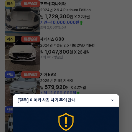
포르쉐 파나메라
리스
·
2024년
2.9 4 Platinum Edition
1,729,300
월
원 X
32
개월
지원금
10,000,000원
조회 2,060
방금전
제네시스 G80
리스
·
2024년
가솔린 2.5 터보 2WD 기본형
1,047,300
월
원 X
26
개월
조회 867
방금전
기아 EV3
렌트
·
2025년
롱 레인지 에어
579,920
월
원 X
42
개월
지원금
1,000,000원
조회 7,252
방금전
[필독] 이어카 사칭 사기 주의 안내
×
기아 쏘렌토
렌트
·
2025년
2.2 디젤 4WD 5인승 시그니처 그래비티
744,700
월
원 X
42
개월
지원금
1,000,000원