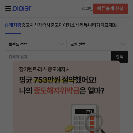
빠른승계 신청
로그인
승계차량
중고차
신차즉시출고
이어카소식
커뮤니티
가격표
제원
검색