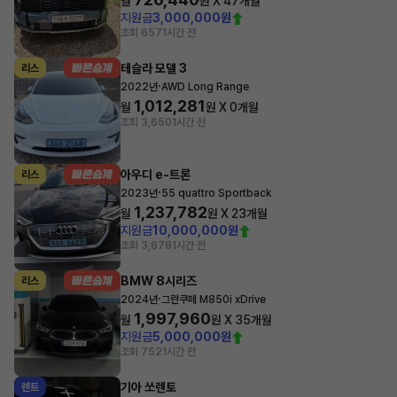
월
원 X
47
개월
지원금
3,000,000원
조회 657
1시간 전
테슬라 모델 3
리스
·
2022년
AWD Long Range
1,012,281
월
원 X
0
개월
조회 3,650
1시간 전
아우디 e-트론
리스
·
2023년
55 quattro Sportback
1,237,782
월
원 X
23
개월
지원금
10,000,000원
조회 3,678
1시간 전
BMW 8시리즈
리스
·
2024년
그란쿠페 M850i xDrive
1,997,960
월
원 X
35
개월
지원금
5,000,000원
조회 752
1시간 전
기아 쏘렌토
렌트