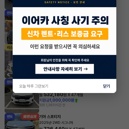
조회 1,176
방금전
현대 투싼
렌트
·
2024년
1.6 터보 하이브리드 2WD 프리미엄
547,580
월
원 X
28
개월
조회 2,083
방금전
제네시스 GV70
리스
·
2025년
가솔린 2.5 터보 2WD 스포츠
1,112,190
월
원 X
38
개월
지원금
15,000,000원
조회 1,151
방금전
기아 셀토스
렌트
오늘 하루 그만보기
닫기
·
2026년
1.6 가솔린 터보 2WD 시그니처
532,180
월
원 X
47
개월
지원금
1,000,000원
조회 1,361
1시간 전
기아 스포티지
렌트
·
2025년
2WD 시그니처
726,440