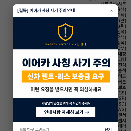
시트 가죽시트
시트 전동시트(동승석)
[필독] 이어카 사칭 사기 주의 안내
×
시트 전동시트(운전석)
시트 열선시트(앞)
시트 열선시트(뒤)
시트 메모리시트(운전석)
시트 통풍시트(운전석)
시트 통풍시트(동승석)
룸미러 전자식 룸미러(ECM)
스티어링휠 열선내장
파킹 전자식 파킹
에어백 운전석
에어백 동승석
에어백 사이드
에어백 커튼
에어백 무릎보호
주행안전 구동력 제어장치(TCS)
주행안전 차체자세제어장치(VDC,ESC,ESP)
주행안전 후측방경보시스템(BSD)
주행안전 차선이탈경보(LDWS)
주차보조 전방감지센서
주차보조 후방감지센서
주차보조 후방카메라
오늘 하루 그만보기
닫기