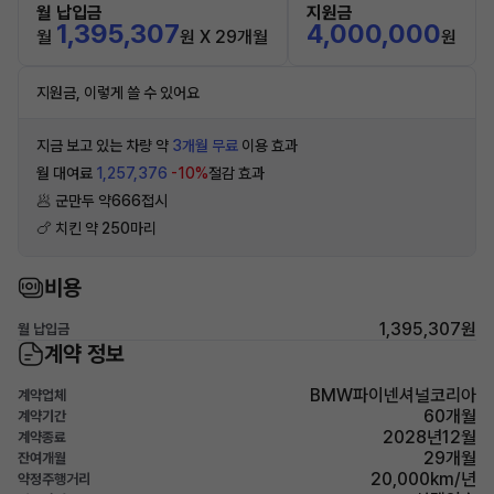
월 납입금
지원금
1,395,307
4,000,000
월
원 X 29개월
원
지원금, 이렇게 쓸 수 있어요
지금 보고 있는 차량 약
3개월 무료
이용 효과
월 대여료
1,257,376
-10%
절감 효과
🥟 군만두 약666접시
🍗 치킨 약 250마리
비용
1,395,307원
월 납입금
계약 정보
BMW파이넨셔널코리아
계약업체
60개월
계약기간
2028년12월
계약종료
29개월
잔여개월
20,000km/년
약정주행거리