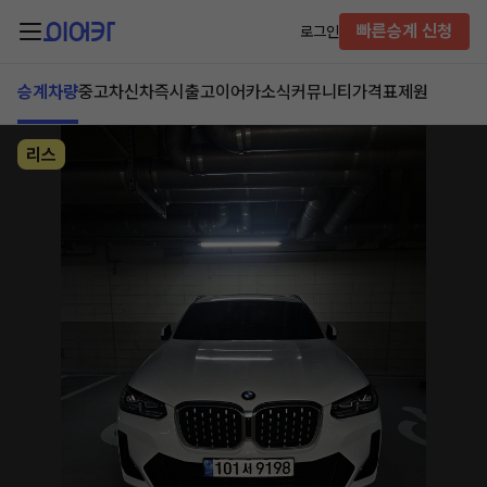
빠른승계 신청
로그인
승계차량
중고차
신차즉시출고
이어카소식
커뮤니티
가격표
제원
리스