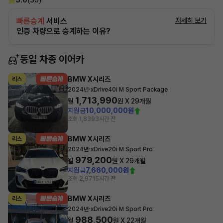
5.0
(30)
빠른승계
서비스
자세히 보기
인증 차량으로 승계하는 이유?
동일 차종 이어카
BMW X시리즈
리스
·
2024년
xDrive40i M Sport Package
1,713,990
월
원 X
29
개월
지원금
10,000,000원
조회 1,839
3시간 전
BMW X시리즈
리스
·
2024년
xDrive20i M Sport Pro
979,200
월
원 X
29
개월
지원금
7,660,000원
조회 2,971
5시간 전
BMW X시리즈
리스
·
2024년
xDrive20i M Sport Pro
988,500
월
원 X
22
개월