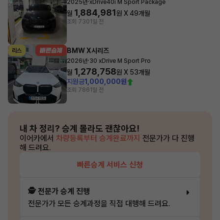
·
2025년
xDrive40i M Sport Package
1,884,981
월
원 X
49
개월
조회 730
1일 전
BMW X시리즈
리스
·
2026년
30 xDrive M Sport Pro
1,278,758
월
원 X
53
개월
지원금
1,000,000원
조회 786
1일 전
내 차 정리?
승계 몰라도 괜찮아요!
이어카에서
차량등록부터 승계완료까지
전문가가 다 진행
해 드려요.
빠른승계 서비스 신청
🕵️ 전문가 승계 진행
전문가가 모든 승계과정을 직접 대행해 드려요.