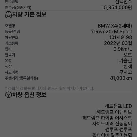
선택인수
인수방법
15,954,000원
인수금(잔존가치)
차량 기본 정보
BMW X4(2세대)
모델명
xDrive20i M Sport
등급/트림
101서9198
차량번호
2022년 03월
최초등록
9.9km/L
연비
오토
변속기
가솔린
유종
흰색
색상
무사고
사고이력
81,000km
주행거리(등록일기준)
* 정확한 정보는 판매자와 반드시 확인하시기 바랍니다.
차량 옵션 정보
헤드램프 LED
헤드램프 어탭티브
헤드램프 하이빔 어시스트
사이드미러 전동접이
썬루프 썬루프
휠타이어 알루미늄휠