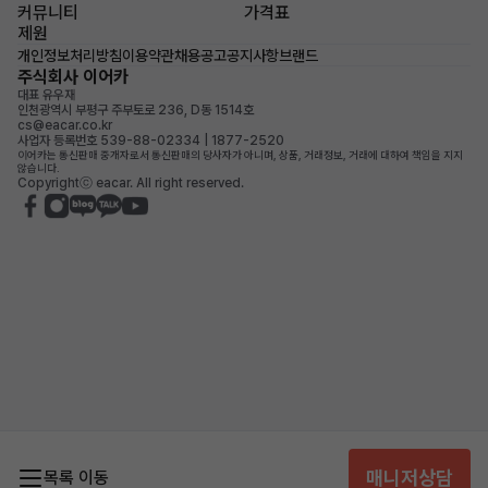
커뮤니티
가격표
제원
개인정보처리방침
이용약관
채용공고
공지사항
브랜드
주식회사 이어카
대표 유우재
인천광역시 부평구 주부토로 236, D동 1514호
cs@eacar.co.kr
사업자 등록번호 539-88-02334 | 1877-2520
이어카는 통신판매 중개자로서 통신판매의 당사자가 아니며, 상품, 거래정보, 거래에 대하여 책임을 지지
않습니다.
Copyrightⓒ eacar. All right reserved.
매니저상담
목록 이동