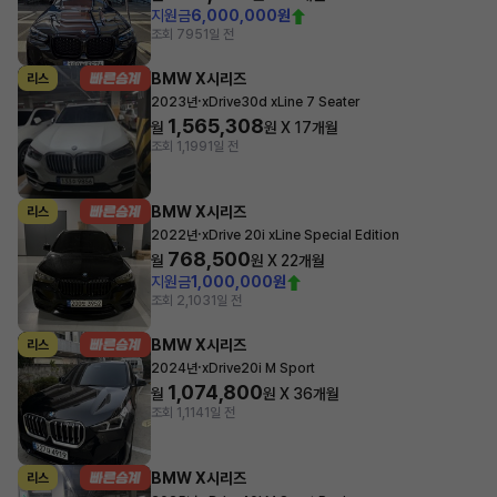
지원금
6,000,000원
조회 795
1일 전
BMW X시리즈
리스
·
2023년
xDrive30d xLine 7 Seater
1,565,308
월
원 X
17
개월
조회 1,199
1일 전
BMW X시리즈
리스
·
2022년
xDrive 20i xLine Special Edition
768,500
월
원 X
22
개월
지원금
1,000,000원
조회 2,103
1일 전
BMW X시리즈
리스
·
2024년
xDrive20i M Sport
1,074,800
월
원 X
36
개월
조회 1,114
1일 전
BMW X시리즈
리스