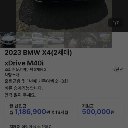
1/7
2023 BMW X4(2세대)
xDrive M40i
조회수 561
마이픽 2
채팅 2
2년 전
차량 소개
출퇴근용 및 1년에 가족여행 2~3회
빠른 승계가능합니다.
연락 많이 주세요.
월 납입금
지원금
1,186,900
500,000
월
원 X 18개월
원
지원금, 이렇게 쓸 수 있어요