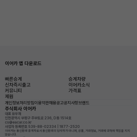
이어카 앱 다운로드
빠른승계
승계차량
신차즉시출고
이어카소식
커뮤니티
가격표
제원
개인정보처리방침
이용약관
채용공고
공지사항
브랜드
주식회사 이어카
대표 유우재
인천광역시 부평구 주부토로 236, D동 1514호
cs@eacar.co.kr
사업자 등록번호 539-88-02334 | 1877-2520
이어카는 통신판매 중개자로서 통신판매의 당사자가 아니며, 상품, 거래정보, 거래에 대하여 책임을 지지
않습니다.