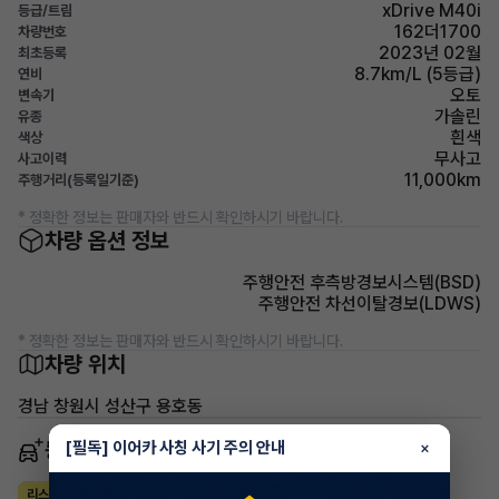
xDrive M40i
등급/트림
162더1700
차량번호
2023년 02월
최초등록
8.7km/L (5등급)
연비
오토
변속기
가솔린
유종
흰색
색상
무사고
사고이력
11,000km
주행거리(등록일기준)
* 정확한 정보는 판매자와 반드시 확인하시기 바랍니다.
차량 옵션 정보
주행안전 후측방경보시스템(BSD)
주행안전 차선이탈경보(LDWS)
* 정확한 정보는 판매자와 반드시 확인하시기 바랍니다.
차량 위치
경남 창원시 성산구 용호동
동일 차종 이어카
[필독] 이어카 사칭 사기 주의 안내
×
BMW X시리즈
리스