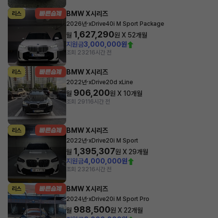
BMW X시리즈
리스
·
2026년
xDrive40i M Sport Package
1,627,290
월
원 X
52
개월
지원금
3,000,000원
조회 232
16시간 전
BMW X시리즈
리스
·
2022년
xDrive20d xLine
906,200
월
원 X
10
개월
조회 291
16시간 전
BMW X시리즈
리스
·
2022년
xDrive20i M Sport
1,395,307
월
원 X
29
개월
지원금
4,000,000원
조회 232
16시간 전
BMW X시리즈
리스
·
2024년
xDrive20i M Sport Pro
988,500
월
원 X
22
개월