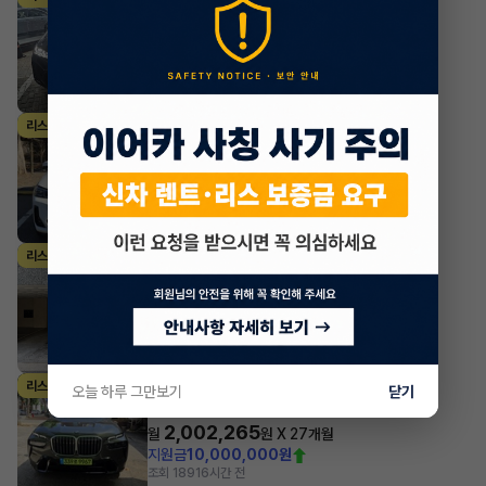
·
2024년
xDrive40i M Sport Package
1,713,990
월
원 X
29
개월
지원금
10,000,000원
조회 1,827
1시간 전
BMW X시리즈
리스
·
2024년
xDrive20i M Sport Pro
979,200
월
원 X
29
개월
지원금
7,660,000원
조회 2,953
3시간 전
BMW X시리즈
리스
·
2024년
xDrive M40i
1,347,370
월
원 X
31
개월
조회 54
16시간 전
BMW X시리즈
리스
오늘 하루 그만보기
닫기
·
2025년
xDrive40i M Sport Package 7인승
2,002,265
월
원 X
27
개월
지원금
10,000,000원
조회 189
16시간 전