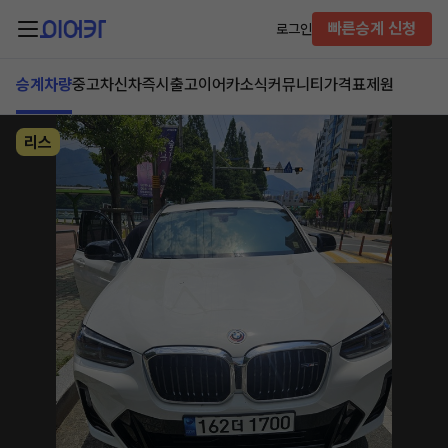
빠른승계 신청
로그인
승계차량
중고차
신차즉시출고
이어카소식
커뮤니티
가격표
제원
리스