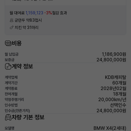
월 대여료
1,159,123
-3%
절감 효과
🥟 군만두 약83접시
🍗 치킨 약 31마리
비용
1,186,900원
월 납입금
24,800,000원
보증금
계약 정보
KDB캐피탈
계약업체
60개월
계약기간
2028년02월
계약종료
18개월
잔여개월
20,000km/년
약정주행거리
선택인수
인수방법
24,800,000원
인수금(잔존가치)
차량 기본 정보
BMW X4(2세대)
모델명