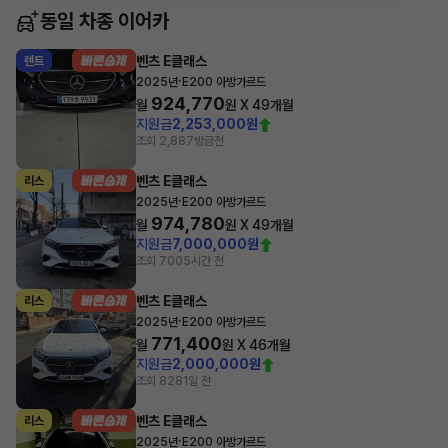
동일 차종 이어카
벤츠 E클래스
렌트
·
2025년
E200 아방가르드
924,770
월
원 X
49
개월
지원금
2,253,000원
조회 2,887
방금전
벤츠 E클래스
리스
·
2025년
E200 아방가르드
974,780
월
원 X
49
개월
지원금
7,000,000원
조회 700
5시간 전
벤츠 E클래스
리스
·
2025년
E200 아방가르드
771,400
월
원 X
46
개월
지원금
2,000,000원
조회 828
1일 전
벤츠 E클래스
리스
·
2025년
E200 아방가르드