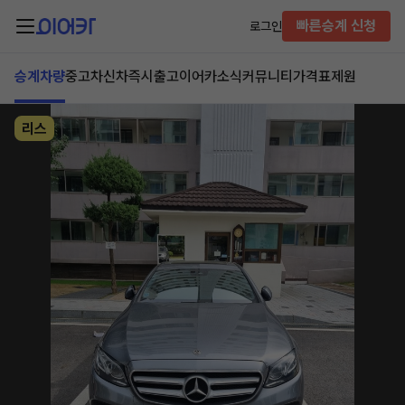
빠른승계 신청
로그인
승계차량
중고차
신차즉시출고
이어카소식
커뮤니티
가격표
제원
리스