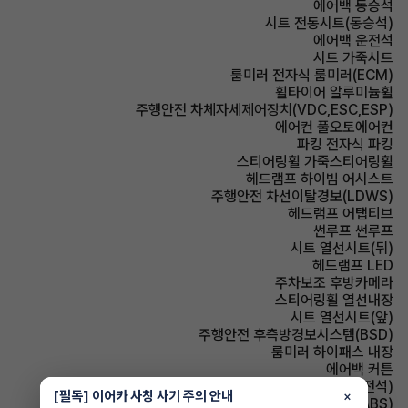
에어백 동승석
시트 전동시트(동승석)
에어백 운전석
시트 가죽시트
룸미러 전자식 룸미러(ECM)
휠타이어 알루미늄휠
주행안전 차체자세제어장치(VDC,ESC,ESP)
에어컨 풀오토에어컨
파킹 전자식 파킹
스티어링휠 가죽스티어링휠
헤드램프 하이빔 어시스트
주행안전 차선이탈경보(LDWS)
헤드램프 어탭티브
썬루프 썬루프
시트 열선시트(뒤)
헤드램프 LED
주차보조 후방카메라
스티어링휠 열선내장
시트 열선시트(앞)
주행안전 후측방경보시스템(BSD)
룸미러 하이패스 내장
에어백 커튼
시트 전동시트(운전석)
[필독] 이어카 사칭 사기 주의 안내
×
주행안전 미끄럼 방지장치(ABS)