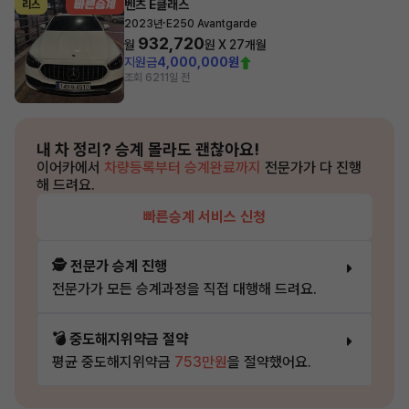
벤츠 E클래스
리스
·
2023년
E250 Avantgarde
932,720
월
원 X
27
개월
지원금
4,000,000원
조회 621
1일 전
내 차 정리?
승계 몰라도 괜찮아요!
이어카에서
차량등록부터 승계완료까지
전문가가 다 진행
해 드려요.
빠른승계 서비스 신청
🕵️ 전문가 승계 진행
전문가가 모든 승계과정을 직접 대행해 드려요.
💣 중도해지위약금 절약
평균 중도해지위약금
753만원
을 절약했어요.