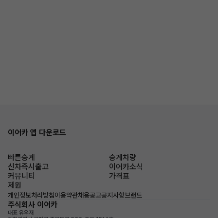
이어카 앱 다운로드
빠른승계
승계차량
신차즉시출고
이어카소식
커뮤니티
가격표
제원
개인정보처리방침
이용약관
채용공고
공지사항
브랜드
주식회사 이어카
대표 유우재