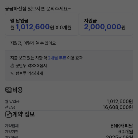
궁금하신점 있으시면 문의주세요~
월 납입금
지원금
1,012,600
2,000,000
월
원 X 0개월
원
지원금, 이렇게 쓸 수 있어요
지금 보고 있는 차량 약
2개월 무료
이용 효과
🥟 군만두 약333접시
🍡 탕후루 약444개
비용
1,012,600원
월 납입금
16,608,000원
선납금
계약 정보
BNK캐피탈
계약업체
60개월
계약기간
2025년09월
계약종료