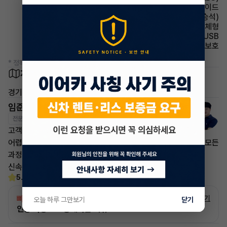
에어백 사이드
시트 메모리시트(동승석)
사이드미러 방향지시등 일체형
유무선단자 USB
에어백 무릎보호
* 정확한 정보는 판매자와 반드시 확인하시기 바랍니다.
차량 위치
경기 고양시
임준영 매니저
전문교육수료
자격인증완료
고객님의 만족이 첫번째 목표입니다.
어렵고 복잡한 리스/렌트 처분 손실은 줄이고 빠른승계 처리로 모든
과정을 안전하고
신속하게 차량 인도까지 책임지도록 하겠습니다.
5.0
(30)
빠른승계
서비스
자세히 보기
오늘 하루 그만보기
닫기
인증 차량으로 승계하는 이유?