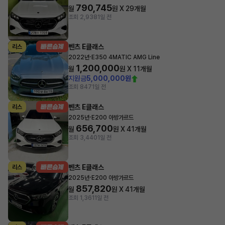
790,745
월
원 X
29
개월
조회 2,938
1일 전
벤츠 E클래스
리스
·
2022년
E350 4MATIC AMG Line
1,200,000
월
원 X
11
개월
지원금
5,000,000원
조회 847
1일 전
벤츠 E클래스
리스
·
2025년
E200 아방가르드
656,700
월
원 X
41
개월
조회 3,440
1일 전
벤츠 E클래스
리스
·
2025년
E200 아방가르드
857,820
월
원 X
41
개월
조회 1,361
1일 전