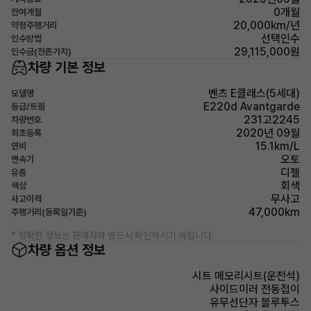
0개월
잔여개월
20,000km/년
약정주행거리
선택인수
인수방법
29,115,000원
인수금(잔존가치)
차량 기본 정보
벤츠 E클래스(5세대)
모델명
E220d Avantgarde
등급/트림
231고2245
차량번호
2020년 09월
최초등록
15.1km/L
연비
오토
변속기
디젤
유종
회색
색상
무사고
사고이력
47,000km
주행거리(등록일기준)
* 정확한 정보는 판매자와 반드시 확인하시기 바랍니다.
차량 옵션 정보
시트 메모리시트(운전석)
사이드미러 전동접이
유무선단자 블루투스