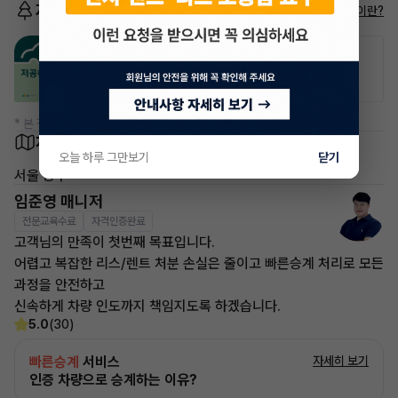
저공해차량 정보
저공해차량이란?
공항주차장
공영주차장
50% 할인
50% 할인
* 본 정보는 지자체마다 다를 수 있으니 실제 정보와 확인해 주세요.
차량 위치
오늘 하루 그만보기
닫기
서울 중구
임준영 매니저
전문교육수료
자격인증완료
고객님의 만족이 첫번째 목표입니다.
어렵고 복잡한 리스/렌트 처분 손실은 줄이고 빠른승계 처리로 모든
과정을 안전하고
신속하게 차량 인도까지 책임지도록 하겠습니다.
5.0
(30)
빠른승계
서비스
자세히 보기
인증 차량으로 승계하는 이유?