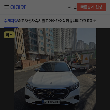
빠른승계 신청
로그인
승계차량
중고차
신차즉시출고
이어카소식
커뮤니티
가격표
제원
리스