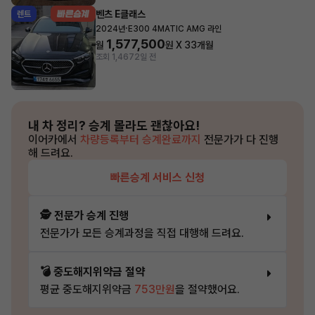
벤츠 E클래스
렌트
·
2024년
E300 4MATIC AMG 라인
1,577,500
월
원 X
33
개월
조회 1,467
2일 전
내 차 정리?
승계 몰라도 괜찮아요!
이어카에서
차량등록부터 승계완료까지
전문가가 다 진행
해 드려요.
빠른승계 서비스 신청
🕵️ 전문가 승계 진행
전문가가 모든 승계과정을 직접 대행해 드려요.
💣 중도해지위약금 절약
평균 중도해지위약금
753만원
을 절약했어요.