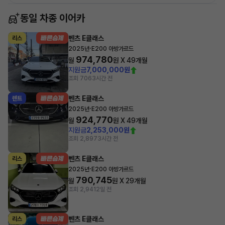
동일 차종 이어카
벤츠 E클래스
리스
·
2025년
E200 아방가르드
974,780
월
원 X
49
개월
지원금
7,000,000원
조회 706
3시간 전
벤츠 E클래스
렌트
·
2025년
E200 아방가르드
924,770
월
원 X
49
개월
지원금
2,253,000원
조회 2,897
3시간 전
벤츠 E클래스
리스
·
2025년
E200 아방가르드
790,745
월
원 X
29
개월
조회 2,941
2일 전
벤츠 E클래스
리스