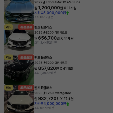
·
2022년
E350 4MATIC AMG Line
1,200,000
월
원 X
11
개월
지원금
5,000,000원
조회 851
2일 전
벤츠 E클래스
리스
·
2025년
E200 아방가르드
656,700
월
원 X
41
개월
조회 3,445
2일 전
벤츠 E클래스
리스
·
2025년
E200 아방가르드
857,820
월
원 X
41
개월
조회 1,362
2일 전
벤츠 E클래스
리스
·
2023년
E250 Avantgarde
932,720
월
원 X
27
개월
지원금
4,000,000원
조회 627
2일 전