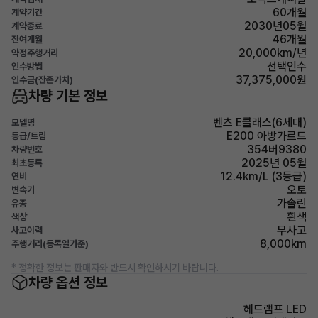
60개월
계약기간
2030년05월
계약종료
46개월
잔여개월
20,000km/년
약정주행거리
선택인수
인수방법
37,375,000원
인수금(잔존가치)
차량 기본 정보
벤츠 E클래스(6세대)
모델명
E200 아방가르드
등급/트림
354버9380
차량번호
2025년 05월
최초등록
12.4km/L (3등급)
연비
오토
변속기
가솔린
유종
흰색
색상
무사고
사고이력
8,000km
주행거리(등록일기준)
* 정확한 정보는 판매자와 반드시 확인하시기 바랍니다.
차량 옵션 정보
헤드램프 LED