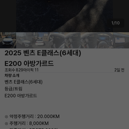
1/10
2025 벤츠 E클래스(6세대)
E200 아방가르드
조회수 829
마이픽 11
2일 전
차량 소개
벤츠 E클래스(6세대)
등급/트림
E200 아방가르드
⊙ 약정주행거리 : 20.000KM
⊙ 주행거리 : 8,000KM