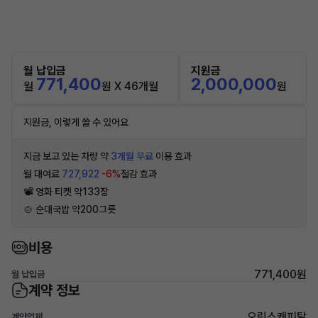
월 납입금
지원금
771,400
2,000,000
월
원 X 46개월
원
지원금, 이렇게 쓸 수 있어요
지금 보고 있는 차량 약
3개월 무료
이용 효과
월 대여료
727,922
-6%
절감 효과
📽 영화 티켓 약133장
🍲 순대국밥 약200그릇
비용
771,400원
월 납입금
계약 정보
오릭스캐피탈
계약업체