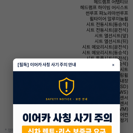
헤드램프 어탭티브
헤드램프 하이빔 어시스트
썬루프 파노라마썬루프
휠타이어 알루미늄휠
시트 전동시트(동승석)
시트 전동시트(운전석)
시트 열선시트(앞)
시트 열선시트(뒤)
시트 메모리시트(운전석)
시트 메모리시트(동승석)
시트 통풍시트(운전석)
시트 통풍시트(동승석)
[필독] 이어카 사칭 사기 주의 안내
×
시트 인조가죽시트
스티어링휠 가죽스티어링휠
스티어링휠 열선내장
주행안전 후측방경보시스템(BSD)
주행안전 차선이탈경보(LDWS)
주차보조 전방감지센서
주차보조 후방감지센서
주차보조 어라운드뷰(AVM)
에어컨 풀오토에어컨
에어컨 공기청정기
* 정확한 정보는 판매자와 반드시 확인하시기 바랍니다.