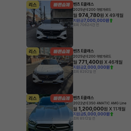
벤츠 E클래스
리스
·
2025년
E200 아방가르드
974,780
월
원 X
49
개월
지원금
7,000,000원
조회 706
2시간 전
벤츠 E클래스
리스
·
2025년
E200 아방가르드
771,400
월
원 X
46
개월
지원금
2,000,000원
조회 829
2일 전
벤츠 E클래스
리스
·
2022년
E350 4MATIC AMG Line
1,200,000
월
원 X
11
개월
지원금
5,000,000원
조회 851
2일 전