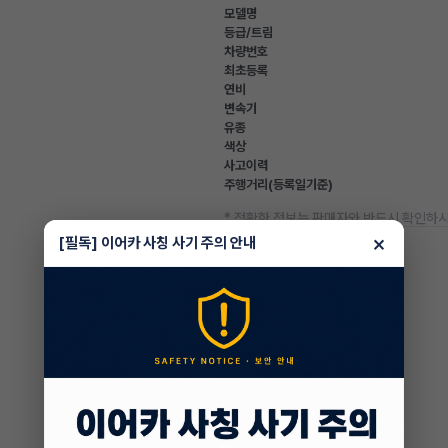
모델명
등급/트림
차량번호
최초등록
연비
변속기
유종
색상
사고이력
주행거리(등록일기준)
* 정확한 정보는 판매자와 반드시 확인하시
차량 옵션 정보
×
[필독] 이어카 사칭 사기 주의 안내