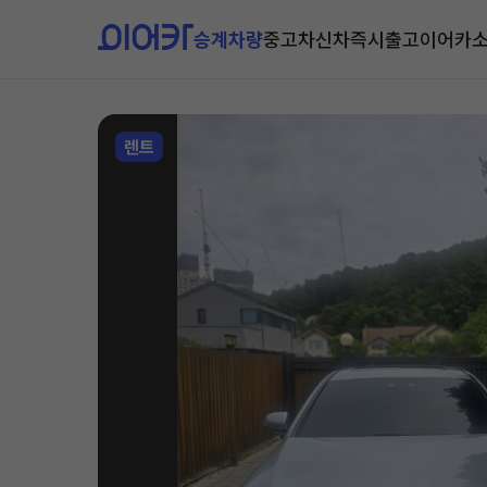
승계차량
중고차
신차즉시출고
이어카
렌트