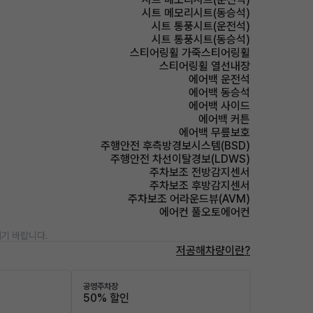
시트 메모리시트(동승석)
시트 통풍시트(운전석)
시트 통풍시트(동승석)
스티어링휠 가죽스티어링휠
스티어링휠 열선내장
에어백 운전석
에어백 동승석
에어백 사이드
에어백 커튼
에어백 무릎보호
주행안전 후측방경보시스템(BSD)
주행안전 차선이탈경보(LDWS)
주차보조 전방감지센서
주차보조 후방감지센서
주차보조 어라운드뷰(AVM)
에어컨 풀오토에어컨
기 바랍니다.
저공해차량이란?
공영주차장
50% 할인