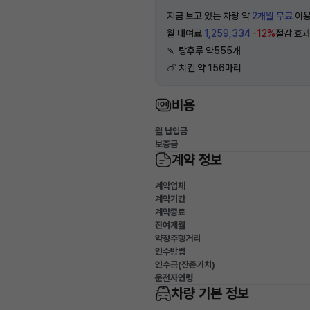
지금 보고 있는 차량 약
2개월 무료
이용
월 대여료
1,259,334
-12%
절감 효
🍡 탕후루 약555개
🍗 치킨 약 156마리
비용
월 납입금
보증금
계약 정보
계약업체
계약기간
계약종료
잔여개월
약정주행거리
인수방법
인수금(잔존가치)
운전자연령
차량 기본 정보