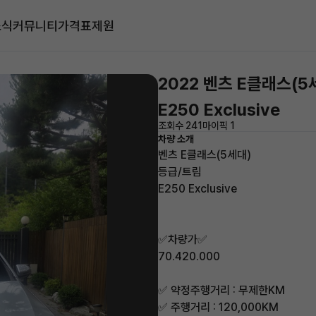
소식
커뮤니티
가격표
제원
2022 벤츠 E클래스(5
E250 Exclusive
조회수 241
마이픽 1
차량 소개
벤츠 E클래스(5세대)
등급/트림
E250 Exclusive
✅차량가✅
70.420.000
✅ 약정주행거리 : 무제한KM
✅ 주행거리 : 120,000KM