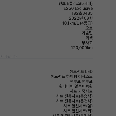
벤츠 E클래스(5세대)
E250 Exclusive
192호3485
2022년 09월
10.1km/L (4등급)
오토
가솔린
회색
무사고
120,000km
기 바랍니다.
헤드램프 LED
헤드램프 하이빔 어시스트
썬루프 썬루프
휠타이어 알루미늄휠
시트 가죽시트
시트 전동시트(동승석)
시트 전동시트(운전석)
시트 열선시트(앞)
시트 열선시트(뒤)
시트 메모리시트(운전석)