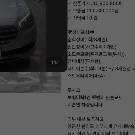
✅ 잔존가치 : 16,900,800원
✅ 보증금 : 10,740,000원
✅ 선납금 : 0 원
🎁정비포함🎁
순회정비(1회/3개월),
일반정비(사고수리 : 가입)
소모품교환(주기별교체(무상)),
정비대차(무제한),
1/8
타이어본수(최대4본) - / 3개월전 교
스토우타이어(4EA)
무사고
보험이력1건 뒷범퍼 단순교체
비흡연 차량입니다.
외부 내부 깔끔하고
꼼꼼한 관리로 깨끗하게 유지해왔습
정기 점검 및 관리 이력 확실하며,