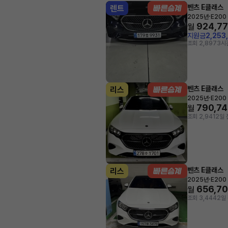
벤츠 E클래스
렌트
·
2025년
E200
924,7
월
지원금
2,253
조회 2,897
3시
벤츠 E클래스
리스
·
2025년
E200
790,74
월
조회 2,941
2일 
벤츠 E클래스
리스
·
2025년
E200
656,7
월
조회 3,444
2일