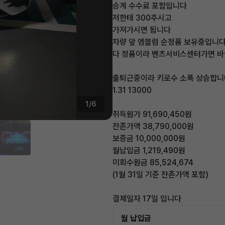
승계 수수료 포함입니다
저한테 300주시고
가져가시면 됩니다
차량 앞 엠블럼 순정품 보유중입니
다 정품이라 벤츠서비스센터가면 바
출퇴근중이라 키로수 소폭 상승합니
1.31 13000
1/6
취득원가 91,690,450원
잔존가액 38,790,000원
보증금 10,000,000원
월납입금 1,219,490원
미회수원금 85,524,674
(1월 31일 기준 잔존가액 포함)
결제일자 17일 입니다
월 납입금