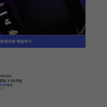
판매자와 채팅하기
 아방가르드
70
원 X
49
개월
,000원
간 전