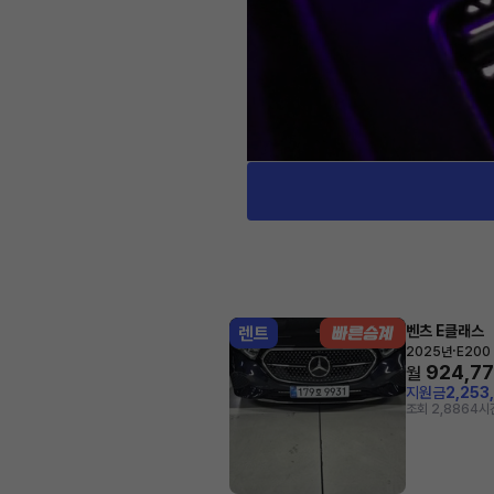
벤츠 E클래스
렌트
·
2025년
E200
924,7
월
지원금
2,253
조회 2,886
4시