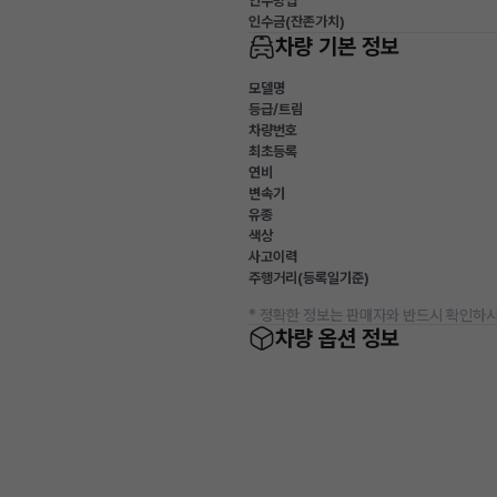
인수방법
인수금(잔존가치)
차량 기본 정보
모델명
등급/트림
차량번호
최초등록
연비
변속기
유종
색상
사고이력
주행거리(등록일기준)
* 정확한 정보는 판매자와 반드시 확인하시
차량 옵션 정보