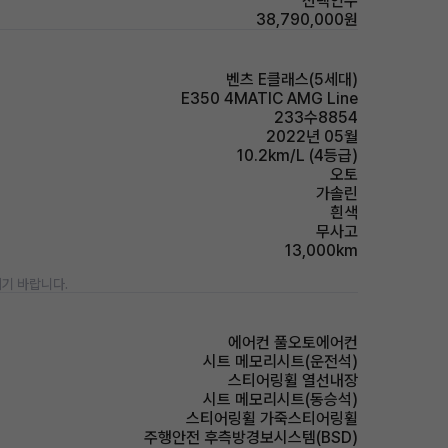
선택인수
38,790,000원
벤츠 E클래스(5세대)
E350 4MATIC AMG Line
233수8854
2022년 05월
10.2km/L (4등급)
오토
가솔린
흰색
무사고
13,000km
기 바랍니다.
에어컨 풀오토에어컨
시트 메모리시트(운전석)
스티어링휠 열선내장
시트 메모리시트(동승석)
스티어링휠 가죽스티어링휠
주행안전 후측방경보시스템(BSD)