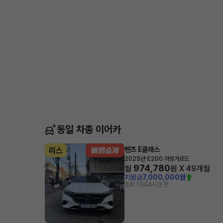
동일 차종 이어카
벤츠 E클래스
리스
·
2025년
E200 아방가르드
974,780
월
원 X
49
개월
지원금
7,000,000원
조회 700
4시간 전