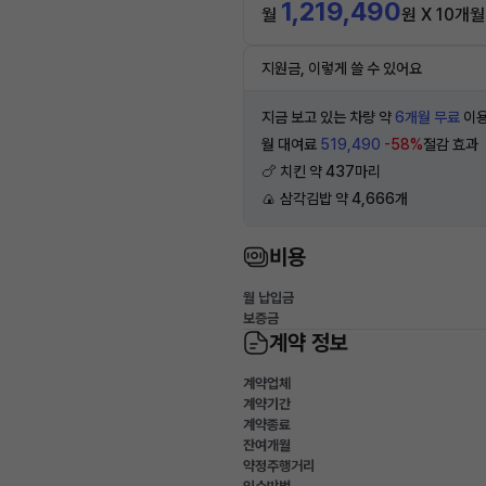
1,219,490
월
원 X 10개월
지원금, 이렇게 쓸 수 있어요
지금 보고 있는 차량 약
6개월 무료
이용
월 대여료
519,490
-58%
절감 효과
🍗 치킨 약 437마리
🍙 삼각김밥 약 4,666개
비용
월 납입금
보증금
계약 정보
계약업체
계약기간
계약종료
잔여개월
약정주행거리