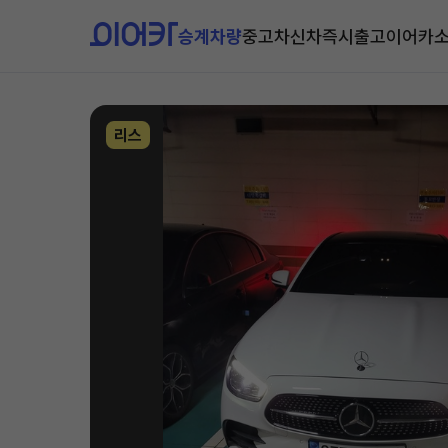
승계차량
중고차
신차즉시출고
이어카
리스