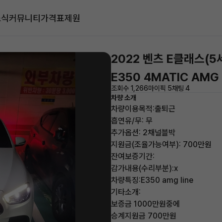
소식
커뮤니티
가격표
제원
2022 벤츠 E클래스(5
E350 4MATIC AMG 
조회수 1,266
마이픽 5
채팅 4
차량 소개
차량이용목적:출퇴근
흡연유/무: 무
추가옵션: 2채널블박
지원금(조율가능여부): 700만원
잔여보증기간:
감가내용(수리부분):x
차량특징:E350 amg line
기타소개:
보증금 1000만원중에
승계지원금 700만원