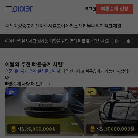
빠른승계 신청
로그인
승계차량
중고차
신차즉시출고
이어카소식
커뮤니티
가격표
제원
이어카 앱 설치하고 원하는 차량을 알림 받아 빠르게 선점하세요!
이달의 추천
빠른승계 차량
전문 매니저가 승계 절차를 안내
해
더욱 편리하고 빠른승계가 가능한
차량입니
다.
빠른승계 차량 더 보기
렌트
리스
지원금
5,000,000원
지원금
7,000,000원