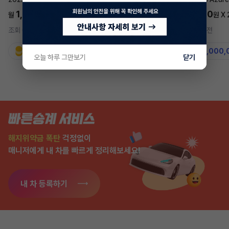
1,697,700
5,577,270
월
원 X
24
개월
월
원 X
조회 684
4시간 전
조회 7,545
2주 전
지원금
31,860,000원
지원금
50,000,
오늘 하루 그만보기
닫기
해지위약금 폭탄
걱정없이
매니저에게 내 차를 빠르게 정리해보세요!
내 차 등록하기