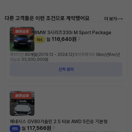
다른 고객들은 이런 조건으로 계약했어요
더 보기
BMW 3시리즈
330i M Sport Package
116,640원
월
리스
계약기간
60개월(2019.12 ~ 2024.12)
계약주행거리
0km/년Km/년
선납금
33,000,000원
신차 문의
제네시스 GV80
가솔린 2.5 터보 AWD 5인승 기본형
117,566원
월
렌트