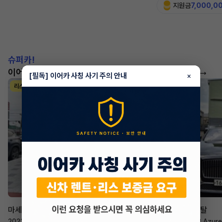
지원금
7,000,0
슈퍼카!
이어카에서 좋은 조건으로 만나보세요
더 보기
[필독] 이어카 사칭 사기 주의 안내
×
리스
리스
승계 매니저
한태현
마세라티 르반떼
벤틀리 컨티넨탈
2022년
·
2.0 Hybrid GT
2023년
·
4.0 V8 Azure