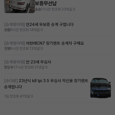
보증무선납
승승
11시간 전
조회 23
댓글 0
[승계찾아줘]
만24세 무보증 승계 구합니다
상원
6시간 전
조회 14
댓글 0
[승계찾아줘]
아반떼CN7 장기렌트 승계자 구해요
건영
6시간 전
조회 13
댓글 0
[승계찾아줘]
만 23세 무심사
장민수
17시간 전
조회 21
댓글 0
[수다방]
23년식 k8 lpi 3.5 무심사 저신용 장기렌트
승계합니다
1일 전
조회 41
댓글 0