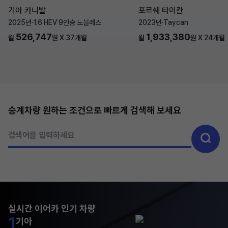
기아 카니발
포르쉐 타이칸
2025년
·
1.6 HEV 9인승 노블레스
2023년
·
Taycan
526,747
1,933,380
월
원 X
37
개월
월
원 X
24
개월
승계차량 원하는 조건으로 빠르게 검색해 보세요
검색어를 입력하세요
실시간 이어카 인기 차량
1
기아