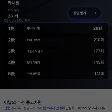
카니발
주간 검색
상담 받기
281회
08.06 21:00 기준
1
281회
기아 카니발
2
210회
현대 그랜저
3
177회
테슬라 모델 Y
4
143회
현대 아반떼
5
141회
기아 쏘렌토
이달의 추천
중고차량
전문 매니저가 상담부터
거래 완료까지 안내
해
안심하고 빠르게 중고차 거래가