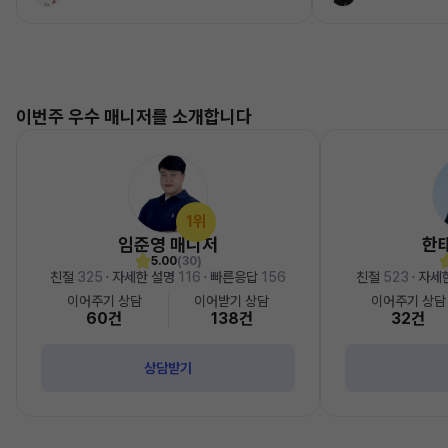
이번주 우수 매니저를 소개합니다
1위
임준영 매니저
한
5.00
(30)
친절
325
· 자세한 설명
116
· 빠른응답
156
친절
523
· 자세
이어주기 상담
이어받기 상담
이어주기 상담
60건
138건
32건
상담받기