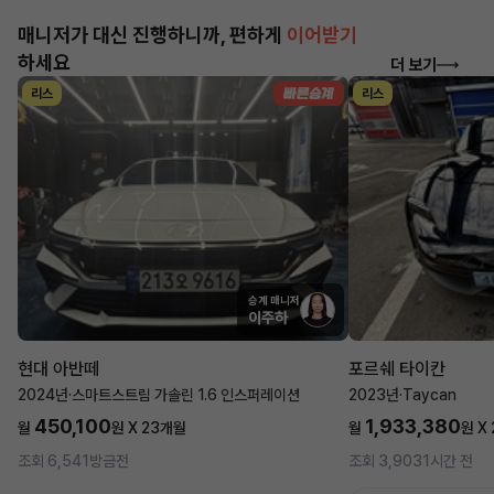
매니저가 대신 진행하니까, 편하게
이어받기
하세요
더 보기
리스
리스
승계 매니저
이주하
현대 아반떼
포르쉐 타이칸
2024년
·
스마트스트림 가솔린 1.6 인스퍼레이션
2023년
·
Taycan
450,100
1,933,380
월
원 X
23
개월
월
원 X
조회 6,541
방금전
조회 3,903
1시간 전