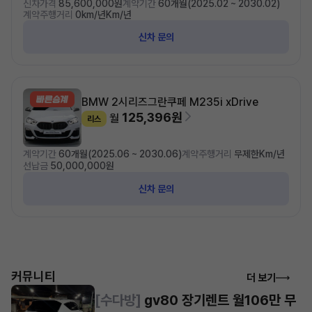
신차가격
85,600,000원
계약기간
60개월(2025.02 ~ 2030.02)
계약주행거리
0km/년Km/년
신차 문의
BMW 2시리즈
그란쿠페 M235i xDrive
125,396원
월
리스
계약기간
60개월(2025.06 ~ 2030.06)
계약주행거리
무제한Km/년
선납금
50,000,000원
신차 문의
커뮤니티
더 보기
[수다방]
gv80 장기렌트 월106만 무