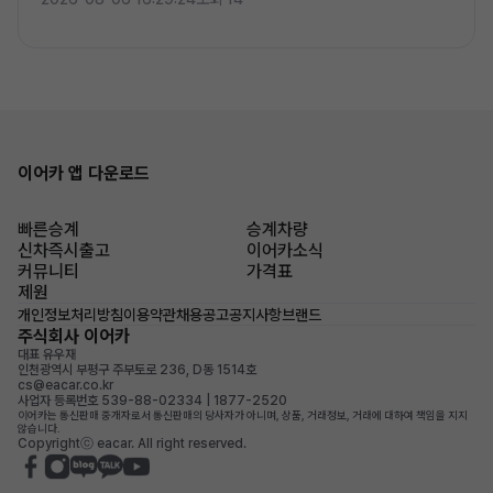
이어카 앱 다운로드
빠른승계
승계차량
신차즉시출고
이어카소식
커뮤니티
가격표
제원
개인정보처리방침
이용약관
채용공고
공지사항
브랜드
주식회사 이어카
대표 유우재
인천광역시 부평구 주부토로 236, D동 1514호
cs@eacar.co.kr
사업자 등록번호 539-88-02334 | 1877-2520
이어카는 통신판매 중개자로서 통신판매의 당사자가 아니며, 상품, 거래정보, 거래에 대하여 책임을 지지
않습니다.
Copyrightⓒ eacar. All right reserved.