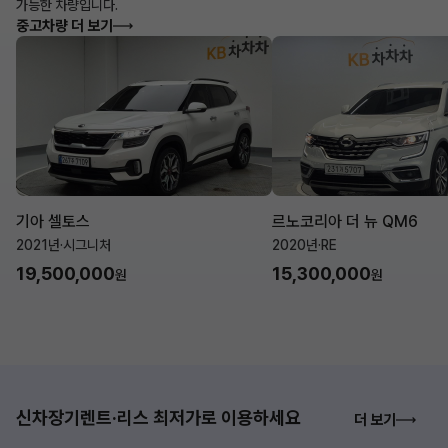
가능한 차량입니다.
중고차량 더 보기
기아 셀토스
르노코리아 더 뉴 QM6
2021년
·
시그니처
2020년
·
RE
19,500,000
15,300,000
원
원
신차장기렌트·리스 최저가로 이용하세요
더 보기