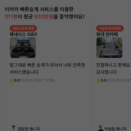
이어카 빠른승계 서비스를 이용한
311명
이 평균
832만원
을 절약했어요!
3일내 승계 완료
4일내 승계 완료
제네시스 G80
현대 싼타페
말그대로 빠른 승계가 되어서 너무 만족한
친절하시고 편해요
서비스였습니다.
감사합니다
5.0
2022.11.28
김** 고객님
5.0
2022.09.06
윤
종왕현 매니저
박래철 매니저