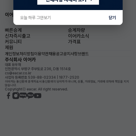
이어카 앱 다운로드
오늘 하루 그만보기
닫기
빠른승계
승계차량
신차즉시출고
이어카소식
커뮤니티
가격표
제원
개인정보처리방침
이용약관
채용공고
공지사항
브랜드
주식회사 이어카
대표 유우재
인천광역시 부평구 주부토로 236, D동 1514호
cs@eacar.co.kr
사업자 등록번호 539-88-02334 | 1877-2520
이어카는 통신판매 중개자로서 통신판매의 당사자가 아니며, 상품, 거래정보, 거래에 대하여 책임을 지지
않습니다.
Copyrightⓒ eacar. All right reserved.