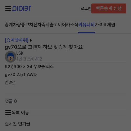
빠른승계 신청
로그인
승계차량
중고차
신차즉시출고
이어카소식
커뮤니티
가격표
제원
[승계찾아줘]
gv70으로 그렌져 하브 맞승계 찾아요
LSK
1년 전
조회 412
927,900 x 34 무보증 리스
gv70 2.5T AWD
연2만
댓글 0
목록 이동
실시간 인기글