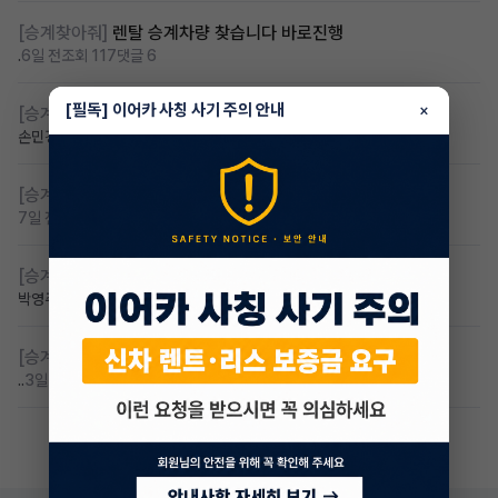
[승계찾아줘]
렌탈 승계차량 찾습니다 바로진행
.
6일 전
조회 117
댓글 6
[필독] 이어카 사칭 사기 주의 안내
×
[승계찾아줘]
아반떼cn7 승계자 구합니다
손민경
7일 전
조회 111
댓글 4
[승계찾아줘]
만22세 무심사 장기렌트 찾습니다
7일 전
조회 91
댓글 2
[승계찾아줘]
카니발 저렴이 승계받고샆어요
박영주🌸
7일 전
조회 87
댓글 7
[승계찾아줘]
무심사 무보증 만21세 전기차 승계,2운전자
..
3일 전
조회 84
댓글 3