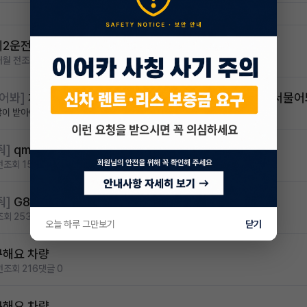
제2운전자 차량 구해봅니다
개월 전
조회 236
댓글 0
물어봐]
차량승계하려고하는데 남은할부나부대비용은어디
많이 받아야지..
2개월 전
조회 250
댓글 1
줘]
qm6 3년 주행거리18000km
전
조회 158
댓글 3
줘]
G80
조회 253
댓글 8
오늘 하루 그만보기
닫기
구해요 차량
전
조회 216
댓글 0
구해요 차량