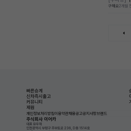
구해요
2개월 
빠른승계
신차즉시출고
커뮤니티
제원
개인정보처리방침
이용약관
채용공고
공지사항
브랜드
주식회사 이어카
대표 유우재
인천광역시 부평구 주부토로 236, D동 1514호