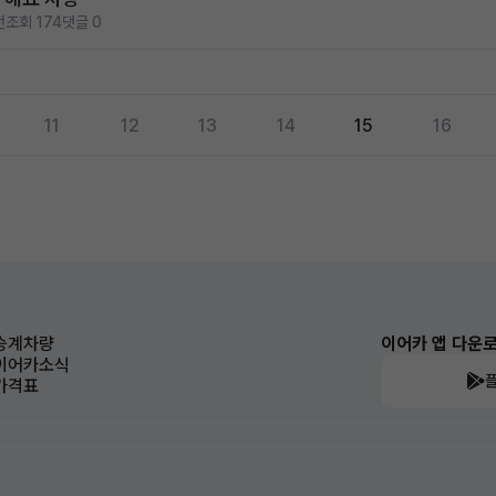
전
조회 174
댓글 0
11
12
13
14
15
16
승계차량
이어카 앱 다운
이어카소식
가격표