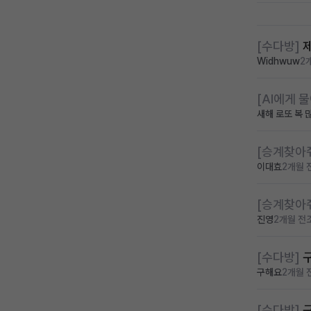
[수다방]
Widhwuw
2
[AI에게 
새해 로또 복 
[승계찾아
이대효
2개월 
[승계찾아
진영
2개월 전
[수다방]
구해요
2개월 
[수다방]