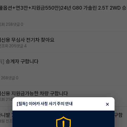
풀옵션+연3만+지원금550만)24년 G80 가솔린 2.5T 2WD 
조회 258
댓글 0
저신용 무심사 전기차 찾아요
전
조회 205
댓글 4
줘]
승계자 구합니다
 268
댓글 0
저신용 지원금가능한 차량 구합니다
조회 214
댓글 2
×
[필독] 이어카 사칭 사기 주의 안내
카니발 7인승 시그니처 풀옵 59만원 무보증 무선납 승계자구함
개월 전
조회 274
댓글 2