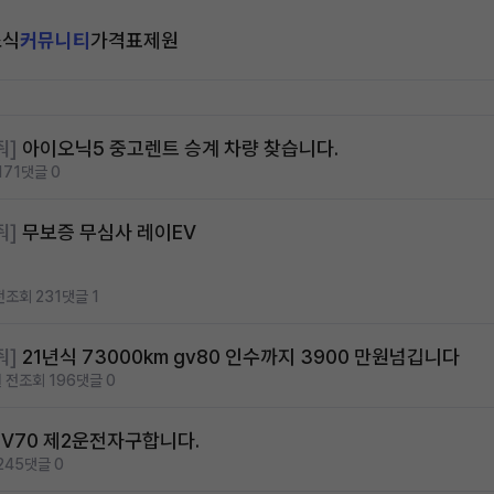
소식
커뮤니티
가격표
제원
줘]
아이오닉5 중고렌트 승계 차량 찾습니다.
171
댓글 0
줘]
무보증 무심사 레이EV
전
조회 231
댓글 1
줘]
21년식 73000km gv80 인수까지 3900 만원넘깁니다
 전
조회 196
댓글 0
GV70 제2운전자구합니다.
245
댓글 0