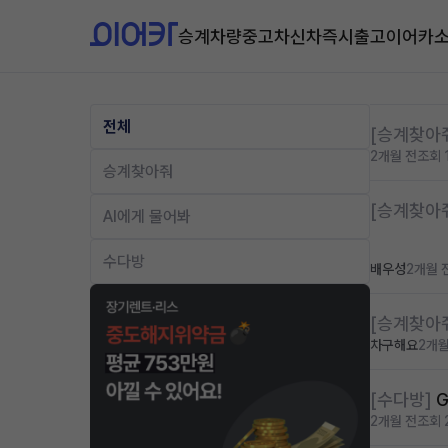
승계차량
중고차
신차즉시출고
이어카
전체
[승계찾아
2개월 전
조회 
승계찾아줘
[승계찾아
AI에게 물어봐
수다방
배우성
2개월 
[승계찾아
차구해요
2개월
[수다방]
2개월 전
조회 