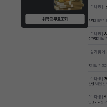
[수다방]
(
김짱
2개월 전
[수다방]
이경철
2개월 
[승계찾아
?
2개월 전
조회
[수다방]
린린
2개월 전
[수다방]
인천 카니발
2