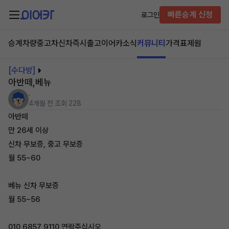
빠른승계 신청
로그인
승계차량
중고차
신차즉시출고
이어카소식
커뮤니티
가격표
제원
[수다방]
아반떼,베뉴
.
4개월 전
조회 228
아반떼
만 26세 이상
신차 무보증, 중고 무보증
월 55~60
베뉴 신차 무보증
월 55~56
010 6857 9110 연락주십시오