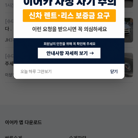
1시간 전
조회 403
댓글 3
[수다방]
k8 하브 203하 2159 제2운전자 사기입니
다 .
JH
3시간 전
조회 312
댓글 2
[수다방]
Gv70 승계자분 구합니다 지원금 협의연락
주세요
오늘 하루 그만보기
닫기
이상진
4일 전
조회 195
댓글 1
이어카 앱 다운로드