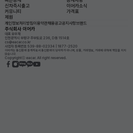
빠른승계
승계차량
신차즉시출고
이어카소식
커뮤니티
가격표
제원
개인정보처리방침
이용약관
채용공고
공지사항
브랜드
주식회사 이어카
대표 유우재
인천광역시 부평구 주부토로 236, D동 1514호
cs@eacar.co.kr
사업자 등록번호 539-88-02334 | 1877-2520
이어카는 통신판매 중개자로서 통신판매의 당사자가 아니며, 상품, 거래정보, 거래에 대하여 책임을 지지
않습니다.
Copyrightⓒ eacar. All right reserved.