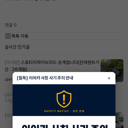
댓글 0
목록 이동
실시간 인기글
[수다방]
스포티지하이브리드 승계합니다(잔여렌트기
간 : 26개월)
[필독] 이어카 사칭 사기 주의 안내
×
내부결재
1일 전
조회 835
댓글 1
[수다방]
저신용 무심사 or 신차 렌트 찾으시는분!!
7시간 전
조회 445
댓글 2
[수다방]
K8 하이브리드 (풀옵션) 758,780원