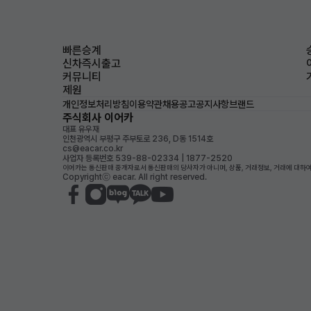
빠른승계
신차즉시출고
커뮤니티
제원
개인정보처리방침
이용약관
채용공고
공지사항
브랜드
주식회사 이어카
대표 유우재
인천광역시 부평구 주부토로 236, D동 1514호
cs@eacar.co.kr
사업자 등록번호 539-88-02334 | 1877-2520
이어카는 통신판매 중개자로서 통신판매의 당사자가 아니며, 상품, 거래정보, 거래에 대하여
Copyrightⓒ eacar. All right reserved.