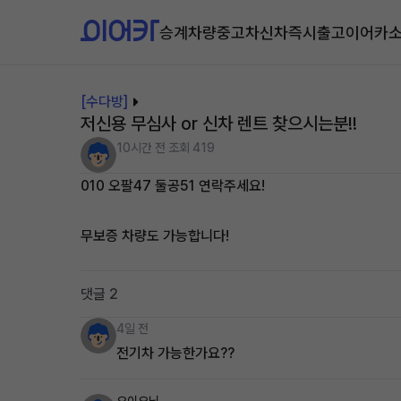
승계차량
중고차
신차즉시출고
이어카
[수다방]
저신용 무심사 or 신차 렌트 찾으시는분!!
10시간 전
조회 419
010 오팔47 둘공51 연락주세요!
무보증 차량도 가능합니다!
댓글 2
4일 전
전기차 가능한가요??