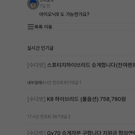
으이오닉
7일 전
아이오닉9 도 가능한가요?
목록 이동
실시간 인기글
[수다방]
내부결재
4시간 전
조회 811
댓글 1
[수다방]
K8 하이브리드 (풀옵션) 758,780원
17시간 전
조회 367
댓글 2
[수다방]
Gv70 승계자분 구합니다 지원금 협의