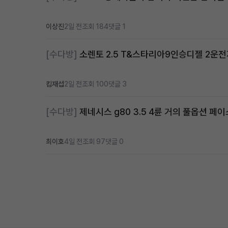
이상진
2일 전
조회 184
댓글 1
[수다방]
소렌토 2.5 T&스타리아9인승디젤 2운
킴재섭
2일 전
조회 100
댓글 3
[수다방]
제네시스 g80 3.5 4륜 거의 풀옵션 페이
최이호
4일 전
조회 97
댓글 0