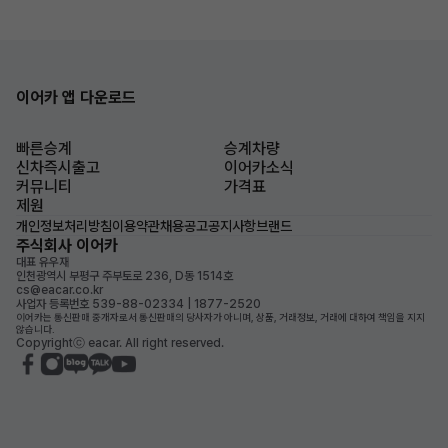
이어카 앱 다운로드
빠른승계
승계차량
신차즉시출고
이어카소식
커뮤니티
가격표
제원
개인정보처리방침
이용약관
채용공고
공지사항
브랜드
주식회사 이어카
대표 유우재
인천광역시 부평구 주부토로 236, D동 1514호
cs@eacar.co.kr
사업자 등록번호 539-88-02334 | 1877-2520
이어카는 통신판매 중개자로서 통신판매의 당사자가 아니며, 상품, 거래정보, 거래에 대하여 책임을 지지
않습니다.
Copyrightⓒ eacar. All right reserved.