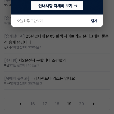
[수다방]
저신용 무심사 소득심사는 가능한 수입차 있을까요?
랑이파파
3개월 전
조회 228
댓글 3
[승계찾아줘]
무심사 suv max 75만원아래로있을까요
오늘 하루 그만보기
닫기
3개월 전
조회 258
댓글 2
[승계찾아줘]
25년싼타페 MX5 흰색 하이브리드 캘리그래피 풀옵
션 승계 넘깁니다
신기수
3개월 전
조회 320
댓글 1
[수다방]
제2운전자 구합니다 조건협의
마난
3개월 전
조회 340
댓글 1
[AI에게 물어봐]
무심사렌트나 리스는 없나요
최누리
3개월 전
조회 357
댓글 3
16
17
18
19
20