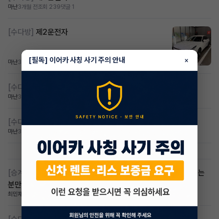
마난
3개월 전
조회 239
댓글 1
[수다방]
제2운전자
[필독] 이어카 사칭 사기 주의 안내
×
마난
3개월 전
조회 342
댓글 3
[수다방]
제2운전자
마난
3개월 전
조회 230
댓글 0
[수다방]
제2운전자
마난
3개월 전
조회 251
댓글 3
[승계찾아줘]
저신용 무심사 장기렌트 승계 받아요 지원금 되시는
분만
최민재
3개월 전
조회 394
댓글 3