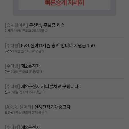
[승계찾아줘]
무선납, 무보증 리스
이재우
3개월 전
조회 288
댓글 2
[수다방]
Ev3 잔여11개월 승계 합니다 지원금 150
Hoo
3개월 전
조회 191
댓글 2
[수다방]
제2운전자
마난
3개월 전
조회 311
댓글 1
[수다방]
제2운전자 카니발차량 구합니다!
신리
3개월 전
조회 244
댓글 3
[AI에게 물어봐]
실시간직거래중고차
오종남
3개월 전
조회 279
댓글 1
[수다방]
제2운전자