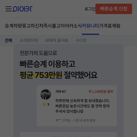
빠른승계 신청
로그인
승계차량
중고차
신차즉시출고
이어카소식
커뮤니티
가격표
제원
전체
승계찾아줘
AI에게 물어봐
수다방