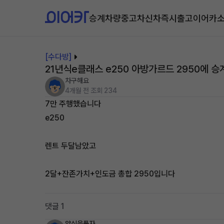
승계차량
중고차
신차즉시출고
이어카
[수다방]
21년식e클래스 e250 아방가르드 2950에 
차구해요
4개월 전
조회 234
7만 주행했습니다
e250
렌트 두달남았고
2달+잔존가치+인도금 총합 2950입니다
댓글 1
양심을품자