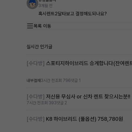
3개월 전
혹시렌트2달타보고 결정해도되나요?
목록 이동
실시간 인기글
[수다방]
내부결재
3시간 전
조회 796
댓글 1
[수다방]
저신용 무심사 or 신차 렌트 찾으시는분!!
7시간 전
조회 393
댓글 2
[수다방]
K8 하이브리드 (풀옵션) 758,780원