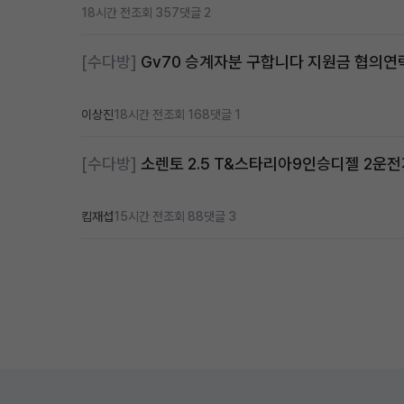
18시간 전
조회 357
댓글 2
[수다방]
Gv70 승계자분 구합니다 지원금 협의
이상진
18시간 전
조회 168
댓글 1
[수다방]
소렌토 2.5 T&스타리아9인승디젤 2운
킴재섭
15시간 전
조회 88
댓글 3