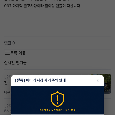
997 마지막 출고차량이라 휠이랑 핸들이 다릅니다
댓글 0
목록 이동
실시간 인기글
[수다방]
스포티지하이브리드 승계합니다(잔여렌트기
[필독] 이어카 사칭 사기 주의 안내
×
간 : 26개월)
내부결재
1일 전
조회 836
댓글 1
[수다방]
저신용 무심사 or 신차 렌트 찾으시는분!!
8시간 전
조회 446
댓글 2