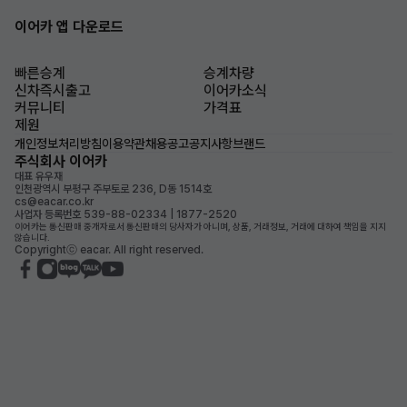
이어카 앱 다운로드
빠른승계
승계차량
신차즉시출고
이어카소식
커뮤니티
가격표
제원
개인정보처리방침
이용약관
채용공고
공지사항
브랜드
주식회사 이어카
대표 유우재
인천광역시 부평구 주부토로 236, D동 1514호
cs@eacar.co.kr
사업자 등록번호 539-88-02334 | 1877-2520
이어카는 통신판매 중개자로서 통신판매의 당사자가 아니며, 상품, 거래정보, 거래에 대하여 책임을 지지
않습니다.
Copyrightⓒ eacar. All right reserved.