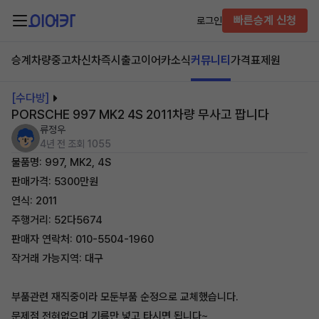
빠른승계 신청
로그인
승계차량
중고차
신차즉시출고
이어카소식
커뮤니티
가격표
제원
[수다방]
PORSCHE 997 MK2 4S 2011차량 무사고 팝니다
류정우
4년 전
조회 1055
물품명: 997, MK2, 4S
판매가격: 5300만원
연식: 2011
주행거리: 52다5674
판매자 연락처: 010-5504-1960
작거래 가능지역: 대구
부품관련 재직중이라 모둔부품 순정으로 교체했습니다.
문제점 전혀없으며 기름만 넣고 타시면 됩니다~