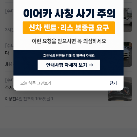
[수다방]
K8 하이브리드 (풀옵션) 758,780원
2시간 전
조회 403
댓글 3
[수다방]
k8 하브 203하 2159 제2운전자 사기입니
다 .
JH
4시간 전
조회 313
댓글 2
[수다방]
Gv70 승계자분 구합니다 지원금 협의연락
오늘 하루 그만보기
닫기
주세요
이상진
4일 전
조회 195
댓글 1