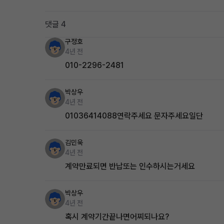
댓글 4
구정호
4년 전
010-2296-2481
박상우
4년 전
01036414088연락주세요 문자주세요일단
김민욱
4년 전
계약만료되면 반납또는 인수하시는거세요
박상우
4년 전
혹시 계약기간끝나면어찌되나요?