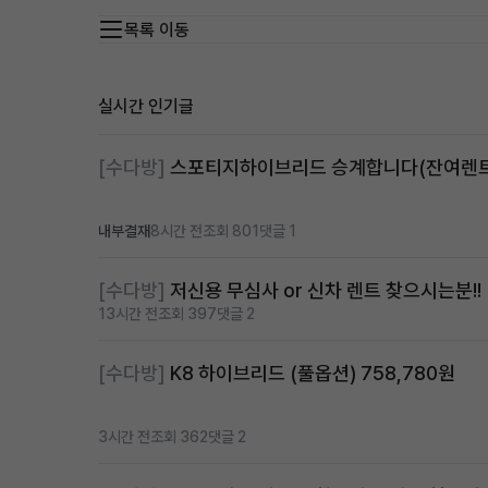
목록 이동
실시간 인기글
[수다방]
내부결재
8시간 전
조회 801
댓글 1
[수다방]
저신용 무심사 or 신차 렌트 찾으시는분!!
13시간 전
조회 397
댓글 2
[수다방]
K8 하이브리드 (풀옵션) 758,780원
3시간 전
조회 362
댓글 2