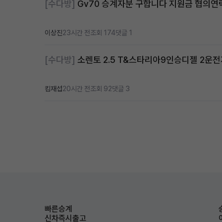
[수다방]
Gv70 승계자분 구합니다 지원금 협의
이상진
23시간 전
조회 174
댓글 1
[수다방]
소렌토 2.5 T&스타리아9인승디젤 2운
킴재섭
20시간 전
조회 92
댓글 3
빠른승계
신차즉시출고