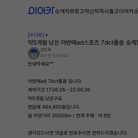
승계차량
중고차
신차즉시출고
이어카
[수다방]
약5개월 남은 아반떼ad스포츠 7dct풀옵 승계
김민욱
4년 전
조회 642
안녕하세요^^
아반떼ad 7dct풀옵 입니다.
계약기간 17.06.26.~22.06.26
약5개월 남았구요
한달에 484,800원입니다.
월 약정거리 35000m / 현재 주행 : 약 8만
생각있으시면 댓글로 번호주시면 연락드리겠습니다.