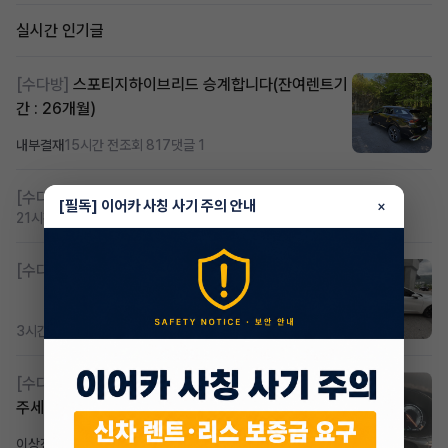
실시간 인기글
[수다방]
스포티지하이브리드 승계합니다(잔여렌트기
간 : 26개월)
내부결재
15시간 전
조회 817
댓글 1
[수다방]
저신용 무심사 or 신차 렌트 찾으시는분!!
[필독] 이어카 사칭 사기 주의 안내
×
21시간 전
조회 425
댓글 2
[수다방]
K8 하이브리드 (풀옵션) 758,780원
3시간 전
조회 372
댓글 3
[수다방]
Gv70 승계자분 구합니다 지원금 협의연락
주세요
이상진
2일 전
조회 185
댓글 1