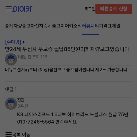
빠른승계 신청
로그인
승계차량
중고차
신차즉시출고
이어카소식
커뮤니티
가격표
제원
[수다방]
만24세 무심사 무보증 월납85만원이하차량보고있습니다
1개월 전
조회 118
더뉴그랜저ig부터 (이상)옵션보고 승계받아봅니다 제2도 가능합니다.
댓글 1
진민
3주 전
K8 페이스리프트 1.6터보 하이브리드 노블레스 월납 75만
010-7246-5564 연락주세요
목록 이동