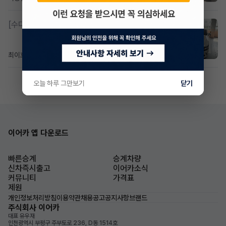
[수다방]
제네시스 g80 3.5 4륜 거의 풀옵션 페이스
최이호
5일 전
조회 102
댓글 0
오늘 하루 그만보기
닫기
이어카 앱 다운로드
빠른승계
승계차량
신차즉시출고
이어카소식
커뮤니티
가격표
제원
개인정보처리방침
이용약관
채용공고
공지사항
브랜드
주식회사 이어카
대표 유우재
인천광역시 부평구 주부토로 236, D동 1514호