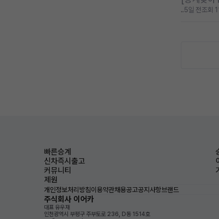
..
5일 전
조회 1
빠른승계
신차즉시출고
커뮤니티
제원
개인정보처리방침
이용약관
채용공고
공지사항
브랜드
주식회사 이어카
대표 유우재
인천광역시 부평구 주부토로 236, D동 1514호