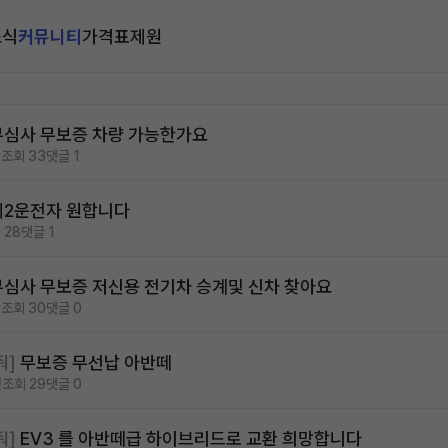
소식
커뮤니티
가격표
제원
무심사 무보증 차량 가능한가요
전
조회 33
댓글 1
제2운전자 원합니다
 28
댓글 1
무심사 무보증 저신용 전기차 승계및 신차 찾아요
전
조회 30
댓글 0
줘]
무보증 무선납 아반떼
전
조회 29
댓글 0
줘]
EV3 를 아반떼급 하이브리드로 교환 희망합니다