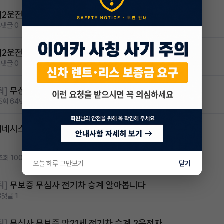
제2운전자 구합니다 ( 제가 차량받는쪽 )
4
댓글 0
제2운전자 구합니다 ( 제가 차량받는쪽 )
8
댓글 0
줘]
무심사 차량구해요
조회 64
댓글 2
네시스 g80 3.5 4륜 거의 풀옵션 페이스
조회 100
댓글 0
오늘 하루 그만보기
닫기
줘]
무보증 무심사 전기차 승계 알아봅니다
3
댓글 1
줘]
무심사 무보증 만21세 전기차 승계,2운전자