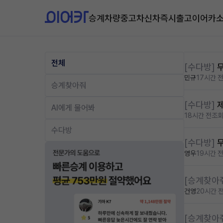
승계차량
중고차
신차즉시출고
이어카
전체
[수다방]
민규
17시간 
승계찾아줘
[수다방]
AI에게 물어봐
18시간 전
조회
수다방
[수다방]
영우
19시간 
[승계찾아
건영
20시간 
[승계찾아