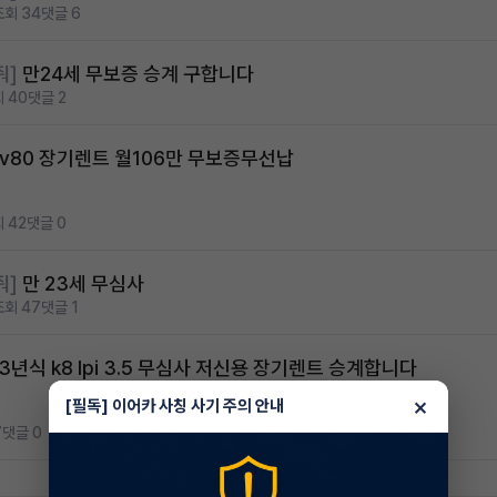
조회 34
댓글 6
줘]
만24세 무보증 승계 구합니다
 40
댓글 2
gv80 장기렌트 월106만 무보증무선납
 42
댓글 0
줘]
만 23세 무심사
조회 47
댓글 1
3년식 k8 lpi 3.5 무심사 저신용 장기렌트 승계합니다
×
[필독] 이어카 사칭 사기 주의 안내
7
댓글 0