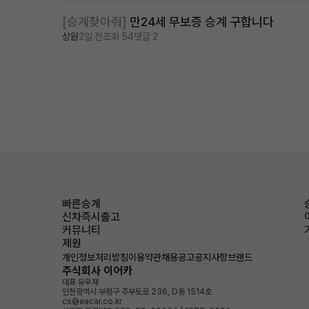
[승계찾아줘]
만24세 무보증 승계 구합니다
상원
2일 전
조회 54
댓글 2
빠른승계
신차즉시출고
커뮤니티
제원
개인정보처리방침
이용약관
채용공고
공지사항
브랜드
주식회사 이어카
대표 유우재
인천광역시 부평구 주부토로 236, D동 1514호
cs@eacar.co.kr