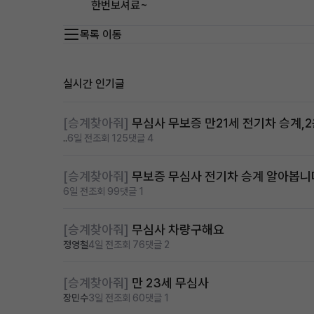
한번보셔료~
목록 이동
실시간 인기글
[승계찾아줘]
무심사 무보증 만21세 전기차 승계,
..
6일 전
조회 125
댓글 4
[승계찾아줘]
무보증 무심사 전기차 승계 알아봅니
6일 전
조회 99
댓글 1
[승계찾아줘]
무심사 차량구해요
정영철
4일 전
조회 76
댓글 2
[승계찾아줘]
만 23세 무심사
장민수
3일 전
조회 60
댓글 1