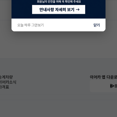
오늘 하루 그만보기
닫기
승계차량
이어카 앱 다운
이어카소식
가격표