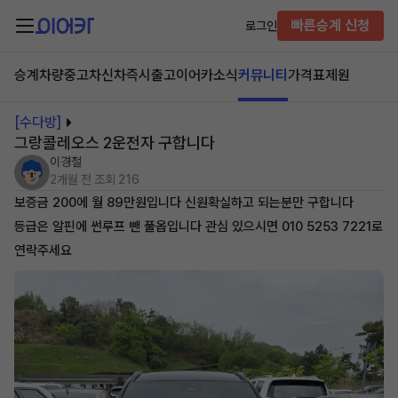
빠른승계 신청
로그인
승계차량
중고차
신차즉시출고
이어카소식
커뮤니티
가격표
제원
[수다방]
그랑콜레오스 2운전자 구합니다
이경철
2개월 전
조회 216
보증금 200에 월 89만원입니다 신원확실하고 되는분만 구합니다
등급은 알핀에 썬루프 뺀 풀옵입니다 관심 있으시면 010 5253 7221로
연락주세요