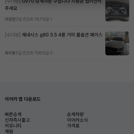
[수다방]
Gv70 승계자분 구합니다 지원금 협의연락
주세요
이상진
3일 전
조회 187
댓글 1
[수다방]
제네시스 g80 3.5 4륜 거의 풀옵션 페이스
최이호
5일 전
조회 106
댓글 0
이어카 앱 다운로드
빠른승계
승계차량
신차즉시출고
이어카소식
커뮤니티
가격표
제원