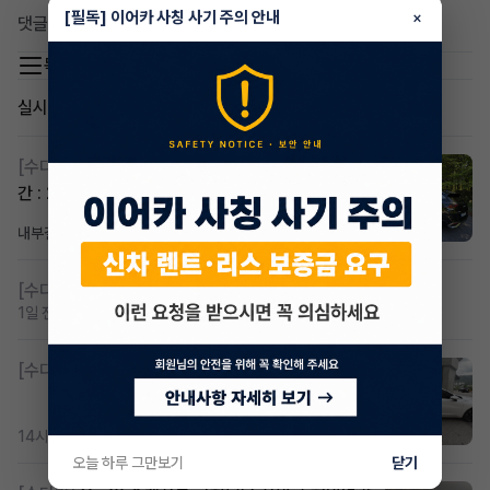
[필독] 이어카 사칭 사기 주의 안내
×
댓글 0
목록 이동
실시간 인기글
[수다방]
스포티지하이브리드 승계합니다(잔여렌트기
간 : 26개월)
내부결재
8시간 전
조회 823
댓글 1
[수다방]
저신용 무심사 or 신차 렌트 찾으시는분!!
1일 전
조회 431
댓글 2
[수다방]
K8 하이브리드 (풀옵션) 758,780원
14시간 전
조회 388
댓글 3
오늘 하루 그만보기
닫기