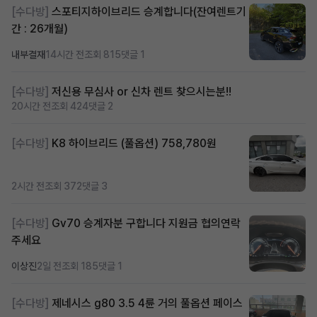
[수다방]
스포티지하이브리드 승계합니다(잔여렌트기
간 : 26개월)
내부결재
14시간 전
조회 815
댓글 1
[수다방]
저신용 무심사 or 신차 렌트 찾으시는분!!
20시간 전
조회 424
댓글 2
[수다방]
K8 하이브리드 (풀옵션) 758,780원
2시간 전
조회 372
댓글 3
[수다방]
Gv70 승계자분 구합니다 지원금 협의연락
주세요
이상진
2일 전
조회 185
댓글 1
[수다방]
제네시스 g80 3.5 4륜 거의 풀옵션 페이스