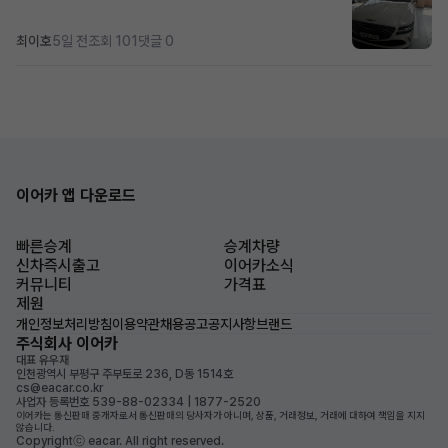
최이호
5일 전
조회 101
댓글 0
이어카 앱 다운로드
빠른승계
승계차량
신차즉시출고
이어카소식
커뮤니티
가격표
제원
개인정보처리방침
이용약관
채용공고
공지사항
브랜드
주식회사 이어카
대표 유우재
인천광역시 부평구 주부토로 236, D동 1514호
cs@eacar.co.kr
사업자 등록번호 539-88-02334 | 1877-2520
이어카는 통신판매 중개자로서 통신판매의 당사자가 아니며, 상품, 거래정보, 거래에 대하여 책임을 지지
않습니다.
Copyrightⓒ eacar. All right reserved.