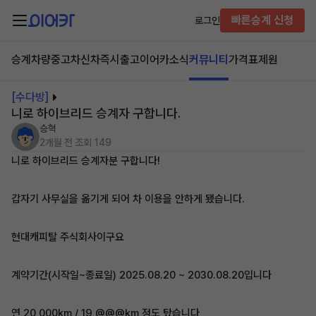
빠른승계 신청
로그인
승계차량
중고차
신차즉시출고
이어카소식
커뮤니티
가격표
제원
[수다방]
니로 하이브리드 승계자 구합니다.
승혁
2개월 전
조회 149
니로 하이브리드 승계자분 구합니다!
갑자기 사무실을 옮기게 되어 차 이용을 안하게 됐습니다.
현대캐피탈 주식회사이구요
계약기간(시작일~종료일) 2025.08.20 ~ 2030.08.20입니다
연 20,000km / 19,@@@km 정도 탔습니다