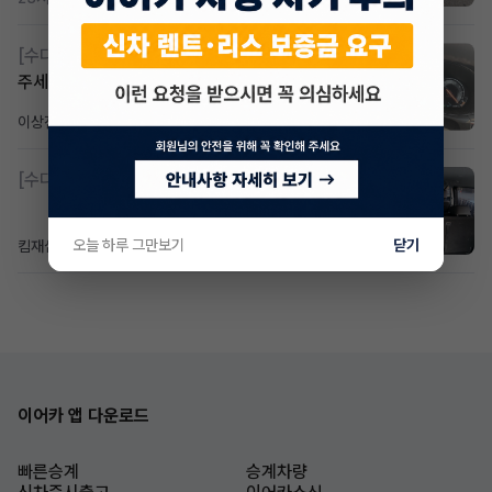
[수다방]
Gv70 승계자분 구합니다 지원금 협의연락
주세요
이상진
2일 전
조회 184
댓글 1
[수다방]
소렌토 2.5 T&스타리아9인승디젤 2운전자
오늘 하루 그만보기
닫기
킴재섭
2일 전
조회 100
댓글 3
이어카 앱 다운로드
빠른승계
승계차량