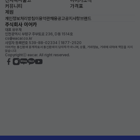
신차즉시출고
이어카소식
커뮤니티
가격표
제원
개인정보처리방침
이용약관
채용공고
공지사항
브랜드
주식회사 이어카
대표 유우재
인천광역시 부평구 주부토로 236, D동 1514호
cs@eacar.co.kr
사업자 등록번호 539-88-02334 | 1877-2520
이어카는 통신판매 중개자로서 통신판매의 당사자가 아니며, 상품, 거래정보, 거래에 대하여 책임을 지지
않습니다.
Copyrightⓒ eacar. All right reserved.