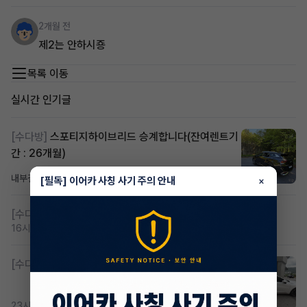
2개월 전
제2는 안하시죵
목록 이동
실시간 인기글
[수다방]
스포티지하이브리드 승계합니다(잔여렌트기
간 : 26개월)
내부결재
10시간 전
조회 813
댓글 1
[필독] 이어카 사칭 사기 주의 안내
×
[수다방]
저신용 무심사 or 신차 렌트 찾으시는분!!
16시간 전
조회 422
댓글 2
[수다방]
K8 하이브리드 (풀옵션) 758,780원
23시간 전
조회 369
댓글 2