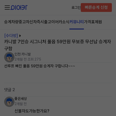
빠른승계 신청
로그인
승계차량
중고차
신차즉시출고
이어카소식
커뮤니티
가격표
제원
[수다방]
카니발 7인승 시그니처 풀옵 59만원 무보증 무선납 승계자
구함
인천 카니발
2개월 전
조회 275
선루프 빠진 풀옵 59만원 승계자 구합니다~~~
댓글 2
좋은세상
2개월 전
신불자도가능한가요?