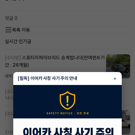
댓글 0
목록 이동
실시간 인기글
[수다방]
스포티지하이브리드 승계합니다(잔여렌트기
간 : 26개월)
내부결재
8시간 전
조회 811
댓글 1
[필독] 이어카 사칭 사기 주의 안내
×
[수다방]
저신용 무심사 or 신차 렌트 찾으시는분!!
14시간 전
조회 420
댓글 2
[수다방]
K8 하이브리드 (풀옵션) 758,780원
21시간 전
조회 369
댓글 2