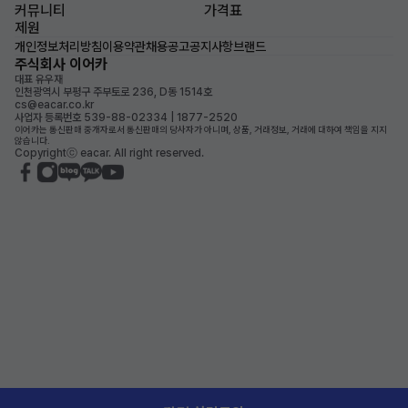
커뮤니티
가격표
제원
개인정보처리방침
이용약관
채용공고
공지사항
브랜드
주식회사 이어카
대표 유우재
인천광역시 부평구 주부토로 236, D동 1514호
cs@eacar.co.kr
사업자 등록번호 539-88-02334 | 1877-2520
이어카는 통신판매 중개자로서 통신판매의 당사자가 아니며, 상품, 거래정보, 거래에 대하여 책임을 지지
않습니다.
Copyrightⓒ eacar. All right reserved.