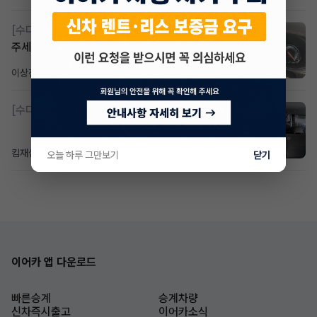
[수다방]
Gv70 승계자분 구합니다 지원금 협의연락
주세요
이상진
2일 전
조회 184
댓글 1
[수다방]
소렌토 2.5 T&스타리아9인승디젤 2운전자
킴재섭
2일 전
조회 100
댓글 3
오늘 하루 그만보기
닫기
이어카 앱 다운로드
빠른승계
승계차량
신차즉시출고
이어카소식