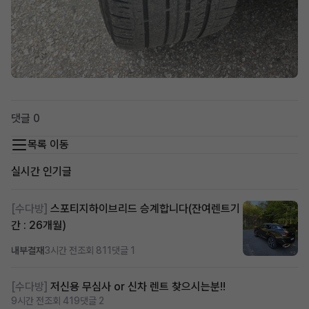
댓글 0
목록 이동
실시간 인기글
[수다방]
스포티지하이브리드 승계합니다(잔여렌트기
간 : 26개월)
내부결재
3시간 전
조회 811
댓글 1
[수다방]
저신용 무심사 or 신차 렌트 찾으시는분!!
9시간 전
조회 419
댓글 2