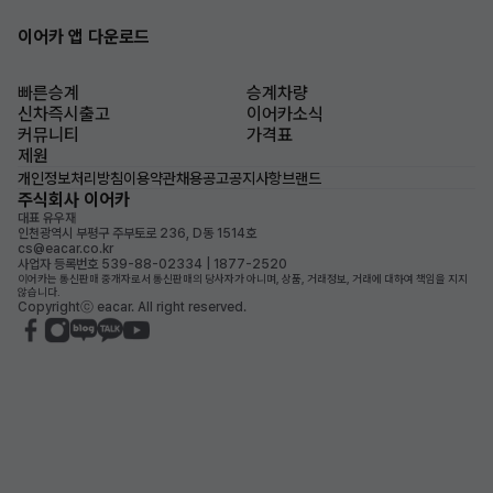
이어카 앱 다운로드
빠른승계
승계차량
신차즉시출고
이어카소식
커뮤니티
가격표
제원
개인정보처리방침
이용약관
채용공고
공지사항
브랜드
주식회사 이어카
대표 유우재
인천광역시 부평구 주부토로 236, D동 1514호
cs@eacar.co.kr
사업자 등록번호 539-88-02334 | 1877-2520
이어카는 통신판매 중개자로서 통신판매의 당사자가 아니며, 상품, 거래정보, 거래에 대하여 책임을 지지
않습니다.
Copyrightⓒ eacar. All right reserved.