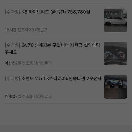
[수다방]
K8 하이브리드 (풀옵션) 758,780원
16시간 전
조회 367
댓글 2
[수다방]
Gv70 승계자분 구합니다 지원금 협의연락
주세요
이상진
2일 전
조회 184
댓글 1
[수다방]
소렌토 2.5 T&스타리아9인승디젤 2운전자
킴재섭
2일 전
조회 100
댓글 3