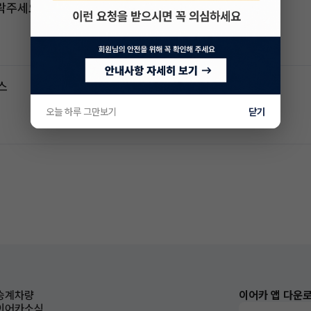
연락주세요
스
오늘 하루 그만보기
닫기
승계차량
이어카 앱 다운
이어카소식