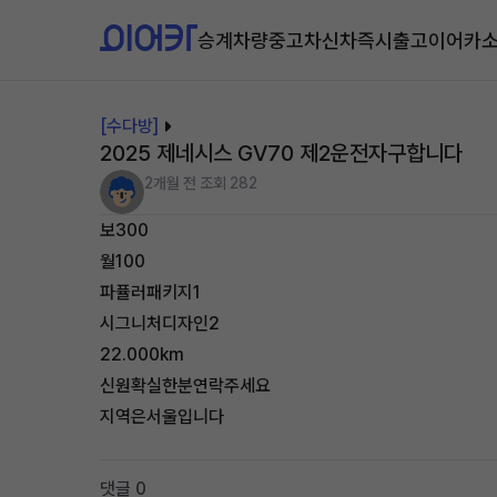
승계차량
중고차
신차즉시출고
이어카
[수다방]
2025 제네시스 GV70 제2운전자구합니다
2개월 전
조회 282
보300
월100
파퓰러패키지1
시그니처디자인2
22.000km
신원확실한분연락주세요
지역은서울입니다
댓글 0