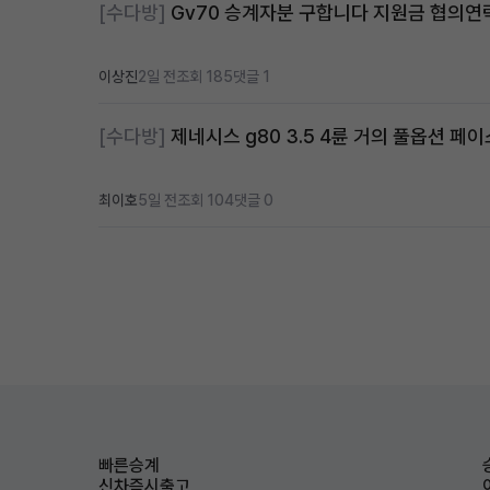
[수다방]
Gv70 승계자분 구합니다 지원금 협의
이상진
2일 전
조회 185
댓글 1
[수다방]
제네시스 g80 3.5 4륜 거의 풀옵션 페이
최이호
5일 전
조회 104
댓글 0
빠른승계
신차즉시출고