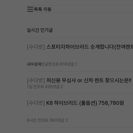
목록 이동
실시간 인기글
[수다방]
내부결재
방금전
조회 819
댓글 1
[수다방]
저신용 무심사 or 신차 렌트 찾으시는분!!
1일 전
조회 426
댓글 2
[수다방]
K8 하이브리드 (풀옵션) 758,780원
6시간 전
조회 380
댓글 3