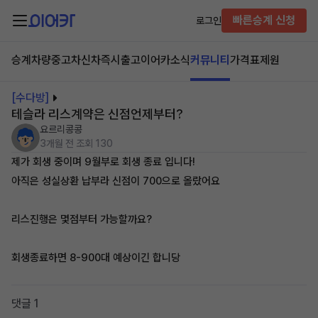
빠른승계 신청
로그인
승계차량
중고차
신차즉시출고
이어카소식
커뮤니티
가격표
제원
[수다방]
테슬라 리스계약은 신점언제부터?
요르리콩콩
3개월 전
조회 130
제가 회생 중이며 9월부로 회생 종료 입니다!
아직은 성실상환 납부라 신점이 700으로 올랐어요
리스진행은 몇점부터 가능할까요?
회생종료하면 8-900대 예상이긴 합니당
댓글 1