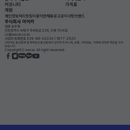
커뮤니티
가격표
제원
개인정보처리방침
이용약관
채용공고
공지사항
브랜드
주식회사 이어카
대표 유우재
인천광역시 부평구 주부토로 236, D동 1514호
cs@eacar.co.kr
사업자 등록번호 539-88-02334 | 1877-2520
이어카는 통신판매 중개자로서 통신판매의 당사자가 아니며, 상품, 거래정보, 거래에 대하여 책임을 지지
않습니다.
Copyrightⓒ eacar. All right reserved.