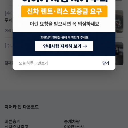
[수다방]
Gv70 승계자분 구합니다 지원금 협의연락
주세요
이상진
22시간 전
조회 174
댓글 1
[수다방]
소렌토 2.5 T&스타리아9인승디젤 2운전자
킴재섭
19시간 전
조회 92
댓글 3
오늘 하루 그만보기
닫기
이어카 앱 다운로드
빠른승계
승계차량
신차즉시출고
이어카소식