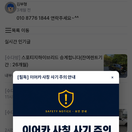
김부형
3개월 전
010 8776 1844 연락주세요~^^
목록 이동
실시간 인기글
[수다방]
스포티지하이브리드 승계합니다(잔여렌트기
간 : 26개월)
내부결재
7시간 전
조회 800
댓글 1
[필독] 이어카 사칭 사기 주의 안내
×
[수다방]
저신용 무심사 or 신차 렌트 찾으시는분!!
11시간 전
조회 397
댓글 2
[수다방]
K8 하이브리드 (풀옵션) 758,780원
2시간 전
조회 362
댓글 2