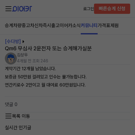
빠른승계 신청
로그인
승계차량
중고차
신차즉시출고
이어카소식
커뮤니티
가격표
제원
[수다방]
Qm6 무심사 2운전자 또는 승계해가실분
김상우
4개월 전
조회 246
계약기간 12개월 남았습니다.
보증금 50만원 걸려있고 인수는 불가능합니다.
연간키로수 2만이고 월 대여료 60만원입니다.
댓글 0
목록 이동
실시간 인기글