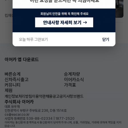
킴재섭
1일 전
조회 93
댓글 3
오늘 하루 그만보기
닫기
이어카 앱 다운로드
빠른승계
승계차량
신차즉시출고
이어카소식
커뮤니티
가격표
제원
개인정보처리방침
이용약관
채용공고
공지사항
브랜드
주식회사 이어카
대표 유우재
인천광역시 부평구 주부토로 236, D동 1514호
cs@eacar.co.kr
사업자 등록번호 539-88-02334 | 1877-2520
이어카는 통신판매 중개자로서 통신판매의 당사자가 아니며, 상품, 거래정보, 거래에 대하여 책임을 지지
않습니다.