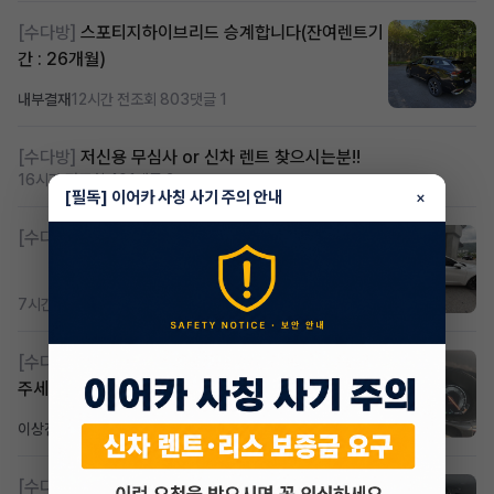
[수다방]
스포티지하이브리드 승계합니다(잔여렌트기
간 : 26개월)
내부결재
12시간 전
조회 803
댓글 1
[수다방]
저신용 무심사 or 신차 렌트 찾으시는분!!
16시간 전
조회 401
댓글 2
[필독] 이어카 사칭 사기 주의 안내
×
[수다방]
K8 하이브리드 (풀옵션) 758,780원
7시간 전
조회 362
댓글 2
[수다방]
Gv70 승계자분 구합니다 지원금 협의연락
주세요
이상진
1일 전
조회 176
댓글 1
[수다방]
소렌토 2.5 T&스타리아9인승디젤 2운전자