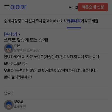
빠른승계 신청
로그인
승계차량
중고차
신차즉시출고
이어카소식
커뮤니티
가격표
제원
[수다방]
쏘렌토 맞승계 또는 승계!
가온
5개월 전
조회 267
안녕하세요! 제 차량 쏘렌토(가솔린)랑 전기차랑 맞승계 또는 승계
보내려고합니다!
무보증 무선납 월 63만원 60개월중 27회차까지 납입했습니다!
많이 찔러봐주세요!
댓글 1
정종범
4개월 전