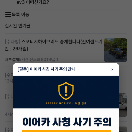
ev3 어떠신가요?
목록 이동
실시간 인기글
[수다방]
스포티지하이브리드 승계합니다(잔여렌트기
간 : 26개월)
내부결재
9시간 전
조회 801
댓글 1
[필독] 이어카 사칭 사기 주의 안내
×
[수다방]
저신용 무심사 or 신차 렌트 찾으시는분!!
13시간 전
조회 399
댓글 2
[수다방]
K8 하이브리드 (풀옵션) 758,780원
4시간 전
조회 362
댓글 2
[수다방]
Gv70 승계자분 구합니다 지원금 협의연락