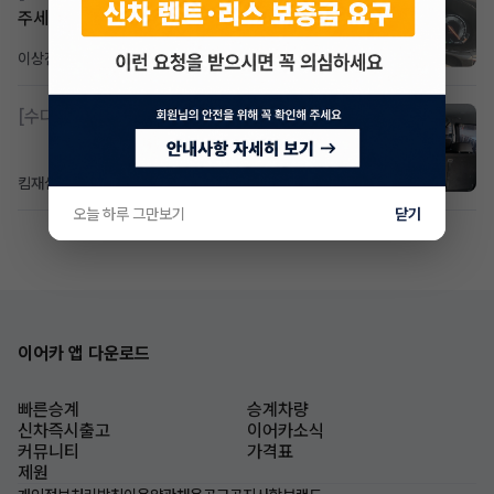
주세요
이상진
1일 전
조회 175
댓글 1
[수다방]
소렌토 2.5 T&스타리아9인승디젤 2운전자
킴재섭
21시간 전
조회 92
댓글 3
오늘 하루 그만보기
닫기
이어카 앱 다운로드
빠른승계
승계차량
신차즉시출고
이어카소식
커뮤니티
가격표
제원