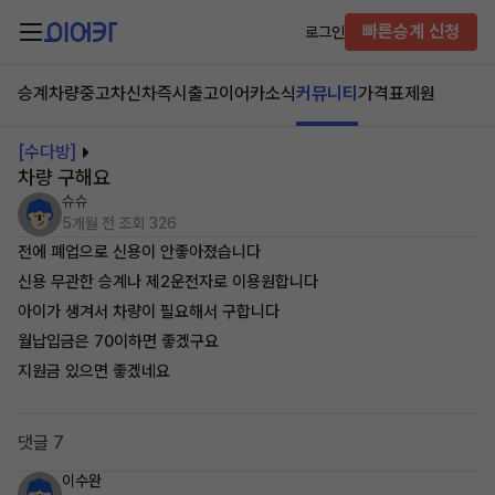
빠른승계 신청
로그인
승계차량
중고차
신차즉시출고
이어카소식
커뮤니티
가격표
제원
[수다방]
차량 구해요
슈슈
5개월 전
조회 326
전에 폐업으로 신용이 안좋아졌습니다
신용 무관한 승계나 제2운전자로 이용원합니다
아이가 생겨서 차량이 필요해서 구합니다
월납입금은 70이하면 좋겠구요
지원금 있으면 좋겠네요
댓글 7
이수완