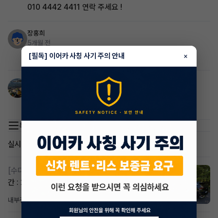
010 4442 4411 연락 주세요 !
장홍희
5개월 전
xman934 톡주세요
[필독] 이어카 사칭 사기 주의 안내
×
신선도
5개월 전
010-7758-1230 k5 가스
목록 이동
실시간 인기글
[수다방]
스포티지하이브리드 승계합니다(잔여렌트기
간 : 26개월)
내부결재
6시간 전
조회 800
댓글 1