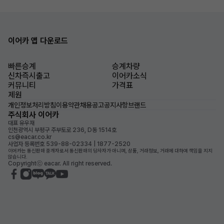
이어카 앱 다운로드
빠른승계
승계차량
신차즉시출고
이어카소식
커뮤니티
가격표
제원
개인정보처리방침
이용약관
채용공고
공지사항
브랜드
주식회사 이어카
대표 유우재
인천광역시 부평구 주부토로 236, D동 1514호
cs@eacar.co.kr
사업자 등록번호 539-88-02334 | 1877-2520
이어카는 통신판매 중개자로서 통신판매의 당사자가 아니며, 상품, 거래정보, 거래에 대하여 책임을 지지
않습니다.
Copyrightⓒ eacar. All right reserved.