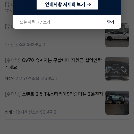
[수다방]
저신용 무심사 or 신차 렌트 찾으시는분!!
10시간 전
조회 397
댓글 2
오늘 하루 그만보기
닫기
[수다방]
K8 하이브리드 (풀옵션) 758,780원
1시간 전
조회 362
댓글 2
[수다방]
Gv70 승계자분 구합니다 지원금 협의연락
주세요
이상진
21시간 전
조회 173
댓글 1
[수다방]
소렌토 2.5 T&스타리아9인승디젤 2운전자
킴재섭
18시간 전
조회 90
댓글 3