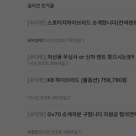
실시간 인기글
[수다방]
내부결재
21시간 전
조회 791
댓글 1
[수다방]
저신용 무심사 or 신차 렌트 찾으시는분!!
1시간 전
조회 388
댓글 2
[수다방]
K8 하이브리드 (풀옵션) 758,780원
12시간 전
조회 351
댓글 2
[수다방]
Gv70 승계자분 구합니다 지원금 협의
이상진
12시간 전
조회 166
댓글 1