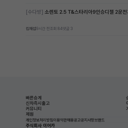
[수다방]
소렌토 2.5 T&스타리아9인승디젤 2운
킴재섭
9시간 전
조회 84
댓글 3
빠른승계
신차즉시출고
커뮤니티
제원
개인정보처리방침
이용약관
채용공고
공지사항
브랜드
주식회사 이어카