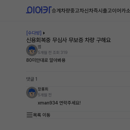
승계차량
중고차
신차즉시출고
이어카
[수다방]
신용회복중 무심사 무보증 차량 구해요
범
5개월 전
조회 319
80미만대로 알아봐용
댓글 1
장홍희
5개월 전
xman934 연락주세요!
목록 이동