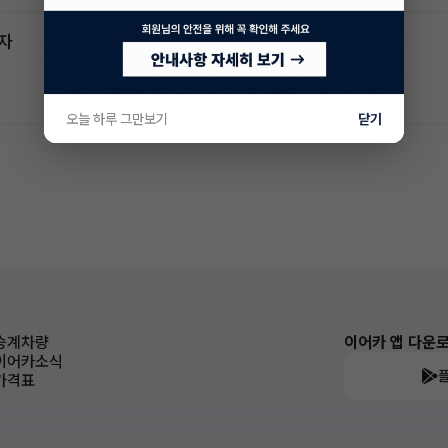
전자
오늘 하루 그만보기
닫기
승계차량
이어카 앱 다운
이어카소식
가격표