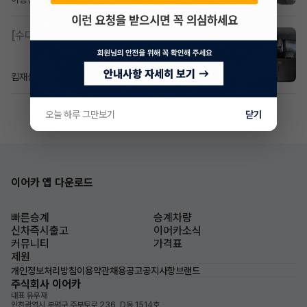
[수다방]
소렌토 2.5 T&스타리아9인승디젤 2운전자
킴재섭
1일 전
조회 93
댓글 3
오늘 하루 그만보기
닫기
이어카 앱 다운로드
빠른승계
승계차량
신차즉시출고
이어카소식
커뮤니티
가격표
제원
개인정보처리방침
이용약관
채용공고
공지사항
브랜드
주식회사 이어카
대표 유우재
인천광역시 부평구 주부토로 236, D동 1514호