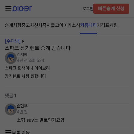
빠른승계 신청
로그인
승계차량
중고차
신차즉시출고
이어카소식
커뮤니티
가격표
제원
[수다방]
스파크 장기렌트 승계 받습니다
김지혜
4년 전
조회 524
스파크 흰색이나 아이보리
장기렌트 차량 원합니다
댓글 1
손현우
4년 전
소형 suv는 별로인가요?!
목록 이동