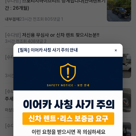
[수다방]
스포티지하이브리드 승계합니다(잔여렌트기
간 : 26개월)
내부결재
23시간 전
조회 805
댓글 1
[수다방]
저신용 무심사 or 신차 렌트 찾으시는분!!
3시간 전
조회 408
댓글 2
[필독] 이어카 사칭 사기 주의 안내
×
[수다방]
K8 하이브리드 (풀옵션) 758,780원
3시간 전
조회 366
댓글 2
[수다방]
Gv70 승계자분 구합니다 지원금 협의연락
주세요
이상진
1일 전
조회 179
댓글 1
[수다방]
소렌토 2.5 T&스타리아9인승디젤 2운전자