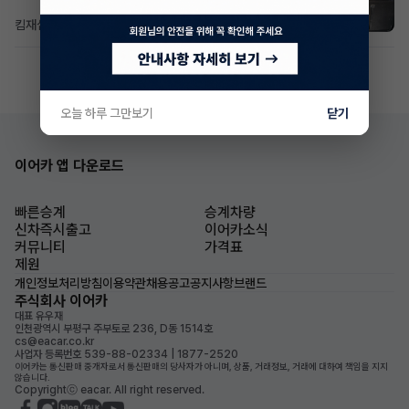
킴재섭
1일 전
조회 97
댓글 3
오늘 하루 그만보기
닫기
이어카 앱 다운로드
빠른승계
승계차량
신차즉시출고
이어카소식
커뮤니티
가격표
제원
개인정보처리방침
이용약관
채용공고
공지사항
브랜드
주식회사 이어카
대표 유우재
인천광역시 부평구 주부토로 236, D동 1514호
cs@eacar.co.kr
사업자 등록번호 539-88-02334 | 1877-2520
이어카는 통신판매 중개자로서 통신판매의 당사자가 아니며, 상품, 거래정보, 거래에 대하여 책임을 지지
않습니다.
Copyrightⓒ eacar. All right reserved.