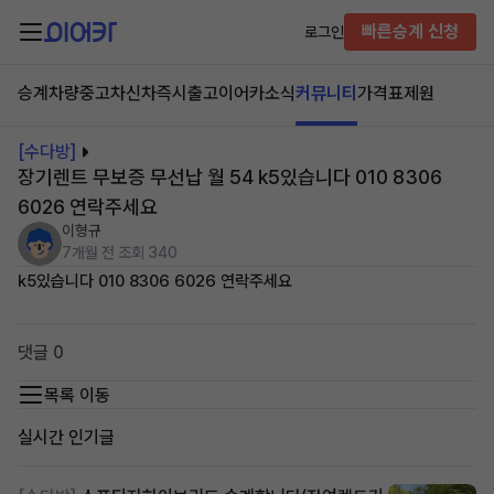
빠른승계 신청
로그인
승계차량
중고차
신차즉시출고
이어카소식
커뮤니티
가격표
제원
[수다방]
장기렌트 무보증 무선납 월 54 k5있습니다 010 8306
6026 연락주세요
이형규
7개월 전
조회 340
k5있습니다 010 8306 6026 연락주세요
댓글 0
목록 이동
실시간 인기글