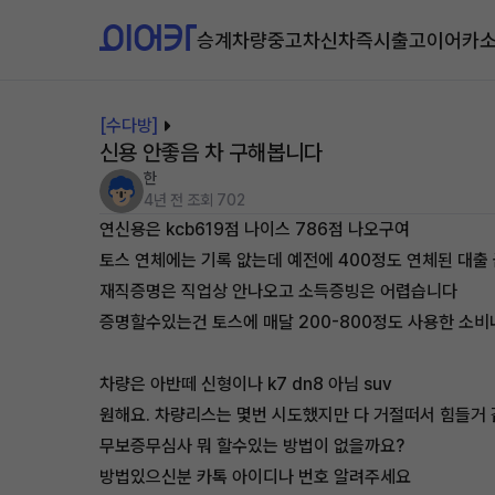
승계차량
중고차
신차즉시출고
이어카
[수다방]
신용 안좋음 차 구해봅니다
한
4년 전
조회 702
연신용은 kcb619점 나이스 786점 나오구여
토스 연체에는 기록 앖는데 예전에 400정도 연체된 대
재직증명은 직업상 안나오고 소득증빙은 어렵습니다
증명할수있는건 토스에 매달 200-800정도 사용한 소
차량은 아반떼 신형이나 k7 dn8 아님 suv
원해요. 차량리스는 몇번 시도했지만 다 거절떠서 힘들거
무보증무심사 뭐 할수있는 방법이 없을까요?
방법있으신분 카톡 아이디나 번호 알려주세요