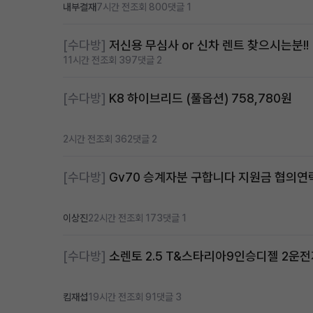
내부결재
7시간 전
조회 800
댓글 1
[수다방]
저신용 무심사 or 신차 렌트 찾으시는분!!
11시간 전
조회 397
댓글 2
[수다방]
K8 하이브리드 (풀옵션) 758,780원
2시간 전
조회 362
댓글 2
[수다방]
Gv70 승계자분 구합니다 지원금 협의
이상진
22시간 전
조회 173
댓글 1
[수다방]
소렌토 2.5 T&스타리아9인승디젤 2운
킴재섭
19시간 전
조회 91
댓글 3