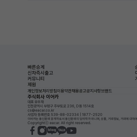
빠른승계
신차즉시출고
커뮤니티
제원
개인정보처리방침
이용약관
채용공고
공지사항
브랜드
주식회사 이어카
대표 유우재
인천광역시 부평구 주부토로 236, D동 1514호
cs@eacar.co.kr
사업자 등록번호 539-88-02334 | 1877-2520
이어카는 통신판매 중개자로서 통신판매의 당사자가 아니며, 상품, 거래정보, 거래에 대하여
Copyrightⓒ eacar. All right reserved.