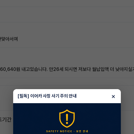
 안맞아서여
 460,640원 내고있습니다. 만26세 되시면 저보다 월납입액 더 낮아
×
[필독] 이어카 사칭 사기 주의 안내
스포티지하이브리드 승계합니다(잔여렌트기간 : 26개월)