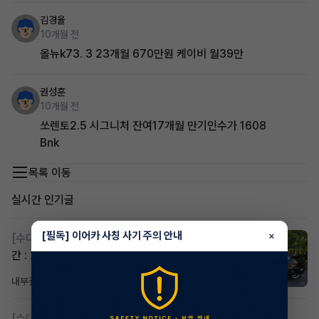
김경율
10개월 전
올뉴k73. 3 23개월 670만원 케이비 월39만
권성훈
10개월 전
쏘렌토2.5 시그니처 잔여17개월 만기인수가 1608
Bnk
목록 이동
실시간 인기글
[필독] 이어카 사칭 사기 주의 안내
×
[수다방]
스포티지하이브리드 승계합니다(잔여렌트기
간 : 26개월)
내부결재
2일 전
조회 839
댓글 1
[수다방]
저신용 무심사 or 신차 렌트 찾으시는분!!