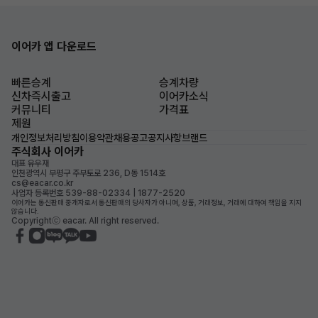
이어카 앱 다운로드
빠른승계
승계차량
신차즉시출고
이어카소식
커뮤니티
가격표
제원
개인정보처리방침
이용약관
채용공고
공지사항
브랜드
주식회사 이어카
대표 유우재
인천광역시 부평구 주부토로 236, D동 1514호
cs@eacar.co.kr
사업자 등록번호 539-88-02334 | 1877-2520
이어카는 통신판매 중개자로서 통신판매의 당사자가 아니며, 상품, 거래정보, 거래에 대하여 책임을 지지
않습니다.
Copyrightⓒ eacar. All right reserved.