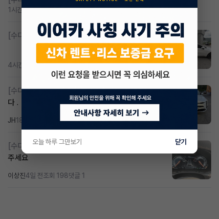
1시간 전
조회 456
댓글 3
[수다방]
K8 하이브리드 (풀옵션) 758,780원
4시간 전
조회 411
댓글 3
[수다방]
k8 하브 203하 2159 제2운전자 사기입니
다 .
JH
18시간 전
조회 331
댓글 2
오늘 하루 그만보기
닫기
[수다방]
Gv70 승계자분 구합니다 지원금 협의연락
주세요
이상진
4일 전
조회 198
댓글 1