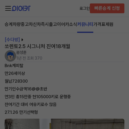
빠른승계 신청
로그인
승계차량
중고차
신차즉시출고
이어카소식
커뮤니티
가격표
제원
[수다방]
쏘렌토2.5 시그니처 진여18개월
권성훈
1년 전
조회 370
Bnk캐피탈
만26세이상
월납728300
만기인수금액16@@초반
연3민 총15만중 현105000키로 운행중
잔여기간 대비 여유키로수 많음
27.1.26 만기선택형