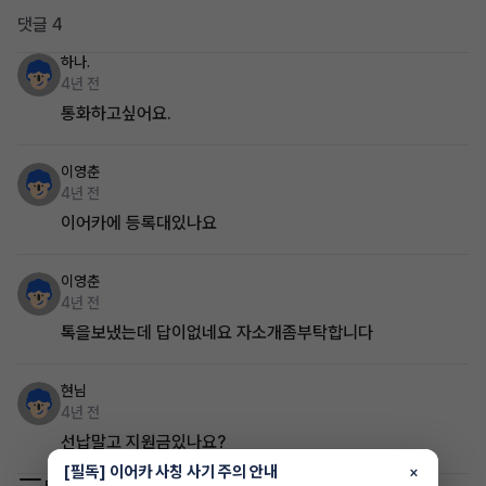
댓글 4
하나.
4년 전
통화하고싶어요.
이영춘
4년 전
이어카에 등록대있나요
이영춘
4년 전
톡을보냈는데 답이없네요 자소개좀부탁합니다
현님
4년 전
선납말고 지원금있나요?
[필독] 이어카 사칭 사기 주의 안내
×