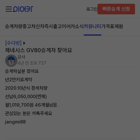
빠른승계 신청
로그인
승계차량
중고차
신차즉시출고
이어카소식
커뮤니티
가격표
제원
[수다방]
제네시스 GV80승계자 찾아요
감사
4년 전
조회 727
승계하실분 찾아요
년2만키로계약
2020.10년식 흰색차량
선납6,050,000(면제)
월1,019,700원 46개월남음
관심있는 분은 카톡주세요
jangmi88