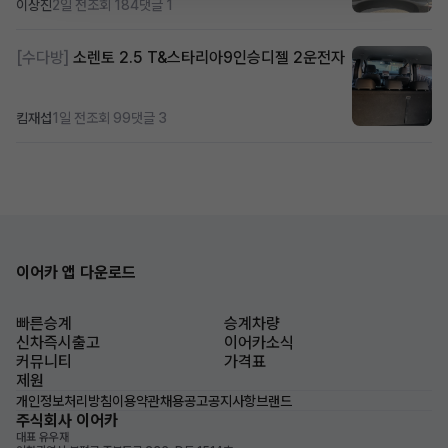
이상진
2일 전
조회 184
댓글 1
[수다방]
소렌토 2.5 T&스타리아9인승디젤 2운전자
킴재섭
1일 전
조회 99
댓글 3
이어카 앱 다운로드
빠른승계
승계차량
신차즉시출고
이어카소식
커뮤니티
가격표
제원
개인정보처리방침
이용약관
채용공고
공지사항
브랜드
주식회사 이어카
대표 유우재