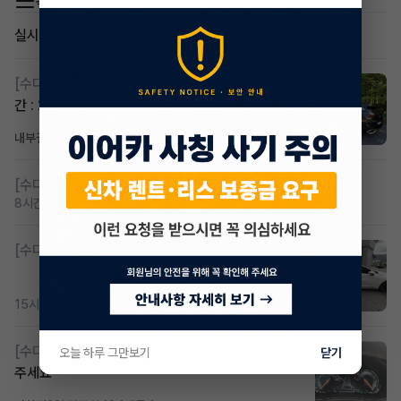
목록 이동
실시간 인기글
[수다방]
스포티지하이브리드 승계합니다(잔여렌트기
간 : 26개월)
내부결재
2시간 전
조회 811
댓글 1
[수다방]
저신용 무심사 or 신차 렌트 찾으시는분!!
8시간 전
조회 419
댓글 2
[수다방]
K8 하이브리드 (풀옵션) 758,780원
15시간 전
조회 367
댓글 2
[수다방]
Gv70 승계자분 구합니다 지원금 협의연락
오늘 하루 그만보기
닫기
주세요