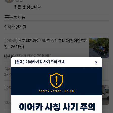
1년 전
뭐든 괜 찮습니다
목록 이동
실시간 인기글
[수다방]
스포티지하이브리드 승계합니다(잔여렌트기
간 : 26개월)
내부결재
22시간 전
조회 791
댓글 1
[필독] 이어카 사칭 사기 주의 안내
×
[수다방]
저신용 무심사 or 신차 렌트 찾으시는분!!
2시간 전
조회 388
댓글 2
[수다방]
K8 하이브리드 (풀옵션) 758,780원
13시간 전
조회 351
댓글 2