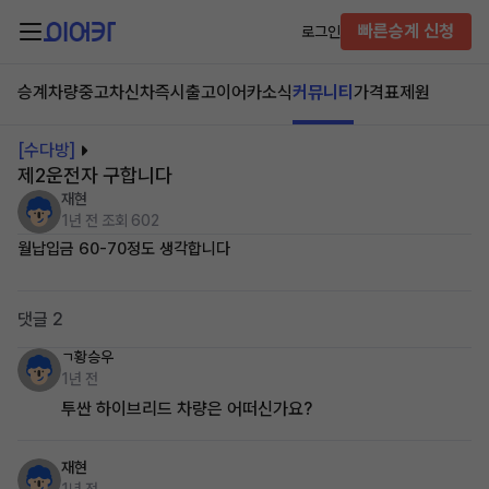
빠른승계 신청
로그인
승계차량
중고차
신차즉시출고
이어카소식
커뮤니티
가격표
제원
[수다방]
제2운전자 구합니다
재현
1년 전
조회 602
월납입금 60-70정도 생각합니다
댓글 2
ㄱ황승우
1년 전
투싼 하이브리드 차량은 어떠신가요?
재현