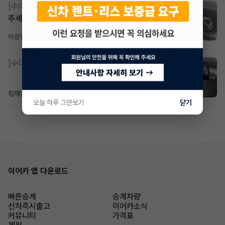
[수다방]
Gv70 승계자분 구합니다 지원금 협의연락
주세요
이상진
13시간 전
조회 166
댓글 1
[수다방]
소렌토 2.5 T&스타리아9인승디젤 2운전자
킴재섭
10시간 전
조회 84
댓글 3
오늘 하루 그만보기
닫기
이어카 앱 다운로드
빠른승계
승계차량
신차즉시출고
이어카소식
커뮤니티
가격표