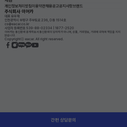
제원
개인정보처리방침
이용약관
채용공고
공지사항
브랜드
주식회사 이어카
대표 유우재
인천광역시 부평구 주부토로 236, D동 1514호
cs@eacar.co.kr
사업자 등록번호 539-88-02334 | 1877-2520
이어카는 통신판매 중개자로서 통신판매의 당사자가 아니며, 상품, 거래정보, 거래에 대하여 책임을 지지
않습니다.
Copyrightⓒ eacar. All right reserved.
간편 상담문의