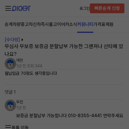
빠른승계 신청
로그인
승계차량
중고차
신차즉시출고
이어카소식
커뮤니티
가격표
제원
[수다방]
무심사 무보증 보증금 분할납부 가능한 그랜져나 산타페 있
나요?
재현
1년 전
조회 344
월납입금 70정도 생각중입니다
댓글 1
우진
1년 전
보증금 분할납부 가능합니다 010-8355-4441 연락주세요
목록 이동