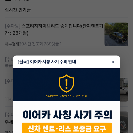
실시간 인기글
[수다방]
스포티지하이브리드 승계합니다(잔여렌트기
간 : 26개월)
내부결재
20시간 전
조회 789
댓글 1
[수다방]
저신용 무심사 or 신차 렌트 찾으시는분!!
[필독] 이어카 사칭 사기 주의 안내
×
방금전
조회 386
댓글 2
[수다방]
K8 하이브리드 (풀옵션) 758,780원
11시간 전
조회 350
댓글 2
[수다방]
Gv70 승계자분 구합니다 지원금 협의연락
주세요
이상진
11시간 전
조회 166
댓글 1