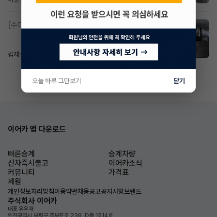
[수다방]
소렌토 2.5 T&스타리아9인승디젤 2운전자
킴재섭
8시간 전
조회 82
댓글 3
오늘 하루 그만보기
닫기
이어카 앱 다운로드
빠른승계
승계차량
신차즉시출고
이어카소식
커뮤니티
가격표
제원
개인정보처리방침
이용약관
채용공고
공지사항
브랜드
주식회사 이어카
대표 유우재
인천광역시 부평구 주부토로 236, D동 1514호