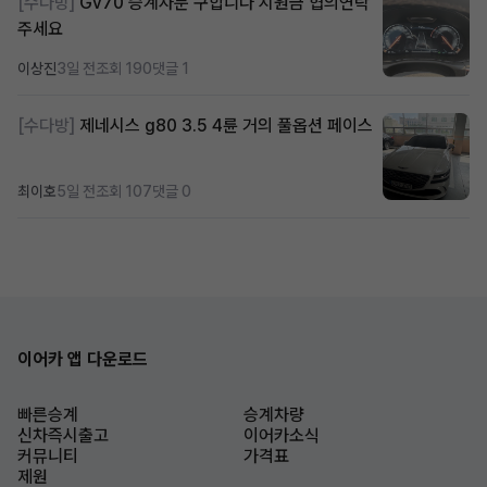
[수다방]
Gv70 승계자분 구합니다 지원금 협의연락
주세요
이상진
3일 전
조회 190
댓글 1
[수다방]
제네시스 g80 3.5 4륜 거의 풀옵션 페이스
최이호
5일 전
조회 107
댓글 0
이어카 앱 다운로드
빠른승계
승계차량
신차즉시출고
이어카소식
커뮤니티
가격표
제원