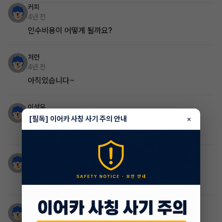
커피
4년 전
인수비용이 어떻게 될까요?
처련
4년 전
아직있습니다~
이성우
4년 전
[필독] 이어카 사칭 사기 주의 안내
×
승계됫나요?
처련
4년 전
@박세빈 조건이 어떻게 되나요?
간달프
4년 전