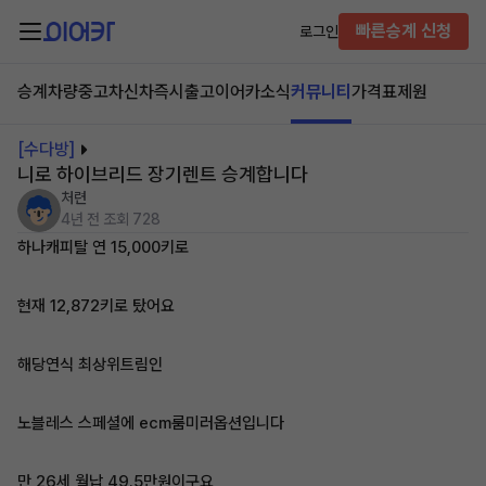
빠른승계 신청
로그인
승계차량
중고차
신차즉시출고
이어카소식
커뮤니티
가격표
제원
[수다방]
니로 하이브리드 장기렌트 승계합니다
처련
4년 전
조회 728
하나캐피탈 연 15,000키로
현재 12,872키로 탔어요
해당연식 최상위트림인
노블레스 스페셜에 ecm룸미러옵션입니다
만 26세 월납 49.5만원이구요