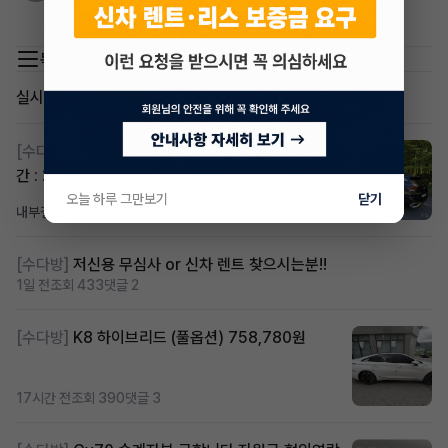
아반떼 cn7 어떠세요?
목록 이동
실시간 인기글
[수다방]
스포티지하이브리드 승계합니다(잔여렌트기
간 : 26개월)
오늘 하루 그만보기
닫기
내부결재
11시간 전
조회 828
댓글 1
[수다방]
저신용 무심사 or 신차 렌트 찾으시는분!!
1일 전
조회 433
댓글 2
[수다방]
K8 하이브리드 (풀옵션) 758,780원
17시간 전
조회 390
댓글 3