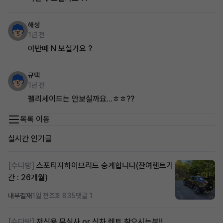
해성
1년 전
아반떼 N 보실가요 ?
규택
1년 전
펠리세이드는 안보실까요...ㅎㅎ??
목록 이동
실시간 인기글
[수다방]
스포티지하이브리드 승계합니다(잔여렌트기
간 : 26개월)
내부결재
1일 전
조회 835
댓글 1
[수다방]
저신용 무심사 or 신차 렌트 찾으시는분!!