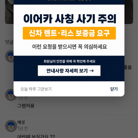
댓글 5
김짱
1년 전
스포티지 nq5 하이브리드 시그니처그래비티(썬룹빠진 풀옵
션) 맞승계 보실까요?
오늘 하루 그만보기
닫기
최윤석
1년 전
그랜져용
해성
1년 전
아반떼 보실가요 ??