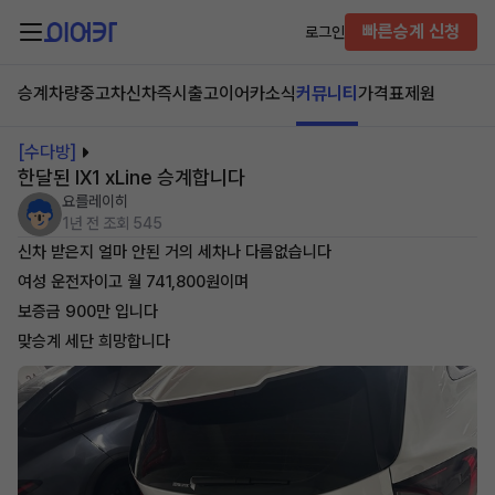
빠른승계 신청
로그인
승계차량
중고차
신차즉시출고
이어카소식
커뮤니티
가격표
제원
[수다방]
한달된 IX1 xLine 승계합니다
요를레이히
1년 전
조회 545
신차 받은지 얼마 안된 거의 세차나 다름없습니다
여성 운전자이고 월 741,800원이며
보증금 900만 입니다
맞승계 세단 희망합니다