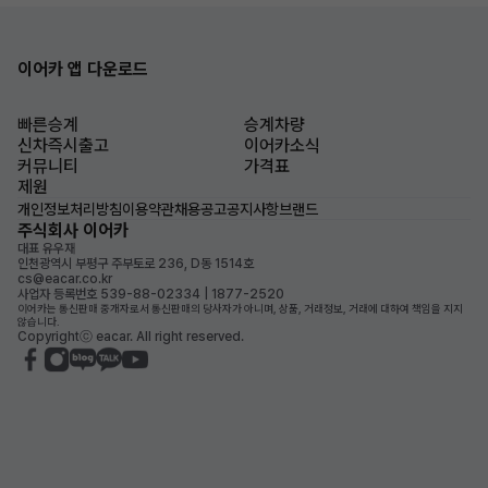
이어카 앱 다운로드
빠른승계
승계차량
신차즉시출고
이어카소식
커뮤니티
가격표
제원
개인정보처리방침
이용약관
채용공고
공지사항
브랜드
주식회사 이어카
대표 유우재
인천광역시 부평구 주부토로 236, D동 1514호
cs@eacar.co.kr
사업자 등록번호 539-88-02334 | 1877-2520
이어카는 통신판매 중개자로서 통신판매의 당사자가 아니며, 상품, 거래정보, 거래에 대하여 책임을 지지
않습니다.
Copyrightⓒ eacar. All right reserved.