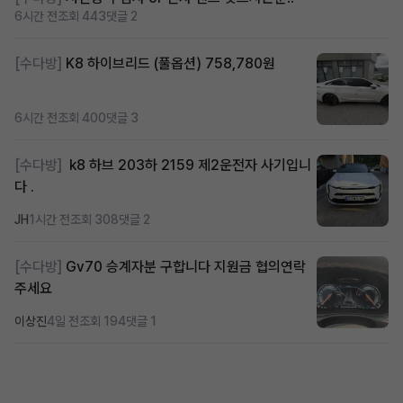
6시간 전
조회 443
댓글 2
[수다방]
K8 하이브리드 (풀옵션) 758,780원
6시간 전
조회 400
댓글 3
[수다방]
k8 하브 203하 2159 제2운전자 사기입니
다 .
JH
1시간 전
조회 308
댓글 2
[수다방]
Gv70 승계자분 구합니다 지원금 협의연락
주세요
이상진
4일 전
조회 194
댓글 1