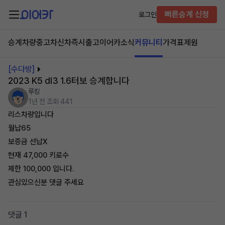
빠른승계 신청
로그인
승계차량
중고차
신차즉시출고
이어카소식
커뮤니티
가격표
제원
[수다방]
2023 K5 dl3 1.6터보 승계합니다
루킹
1년 전
조회 441
리스차량입니다
월납65
보증금 선납X
현재 47,000 키로수
제한 100,000 입니다.
관심있으신분 댓글 주세요
댓글 1