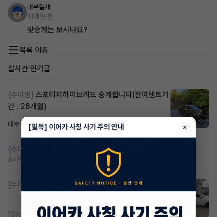
내부결재
11개월 전
맞승계는 보시나요?
목록 이동
실시간 인기글
[수다방]
스포티지하이브리드 승계합니다(잔여렌트기
간 : 26개월)
내부결재
5시간 전
조회 810
댓글 1
[필독] 이어카 사칭 사기 주의 안내
×
[수다방]
저신용 무심사 or 신차 렌트 찾으시는분!!
5시간 전
조회 419
댓글 2
[수다방]
K8 하이브리드 (풀옵션) 758,780원
12시간 전
조회 367
댓글 2