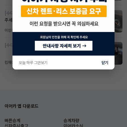
[수다방]
Gv70 승계자분 구합니다 지원금 협의연락
주세요
이상진
1일 전
조회 184
댓글 1
[수다방]
소렌토 2.5 T&스타리아9인승디젤 2운전자
킴재섭
1일 전
조회 99
댓글 3
오늘 하루 그만보기
닫기
이어카 앱 다운로드
빠른승계
승계차량
신차즉시출고
이어카소식