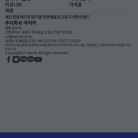
커뮤니티
가격표
제원
개인정보처리방침
이용약관
채용공고
공지사항
브랜드
주식회사 이어카
대표 유우재
인천광역시 부평구 주부토로 236, D동 1514호
cs@eacar.co.kr
사업자 등록번호 539-88-02334 | 1877-2520
이어카는 통신판매 중개자로서 통신판매의 당사자가 아니며, 상품, 거래정보, 거래에 대하여 책임을 지지
않습니다.
Copyrightⓒ eacar. All right reserved.