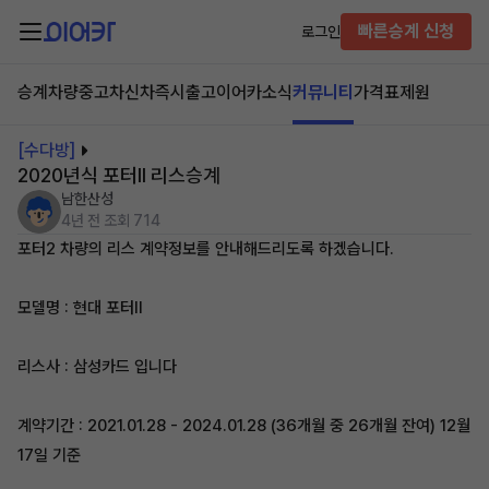
빠른승계 신청
로그인
승계차량
중고차
신차즉시출고
이어카소식
커뮤니티
가격표
제원
[수다방]
2020년식 포터ll 리스승계
남한산성
4년 전
조회 714
포터2 차량의 리스 계약정보를 안내해드리도록 하겠습니다.
모델명 : 현대 포터II
리스사 : 삼성카드 입니다
계약기간 : 2021.01.28 - 2024.01.28 (36개월 중 26개월 잔여) 12월
17일 기준