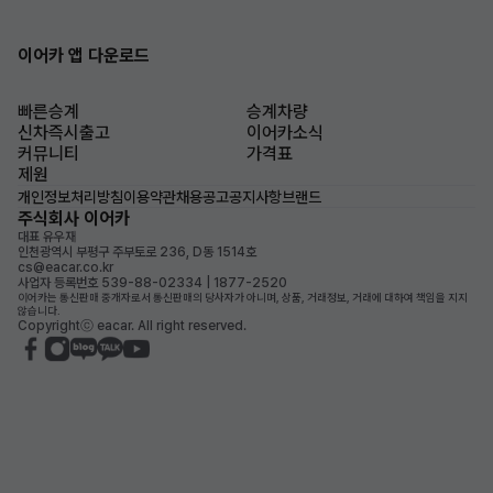
이어카 앱 다운로드
빠른승계
승계차량
신차즉시출고
이어카소식
커뮤니티
가격표
제원
개인정보처리방침
이용약관
채용공고
공지사항
브랜드
주식회사 이어카
대표 유우재
인천광역시 부평구 주부토로 236, D동 1514호
cs@eacar.co.kr
사업자 등록번호 539-88-02334 | 1877-2520
이어카는 통신판매 중개자로서 통신판매의 당사자가 아니며, 상품, 거래정보, 거래에 대하여 책임을 지지
않습니다.
Copyrightⓒ eacar. All right reserved.