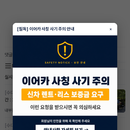
[필독] 이어카 사칭 사기 주의 안내
×
댓글 0
목록 이동
실시간 인기글
[수다방]
스포티지하이브리드 승계합니다(잔여렌트기
간 : 26개월)
내부결재
8시간 전
조회 811
댓글 1
[수다방]
저신용 무심사 or 신차 렌트 찾으시는분!!