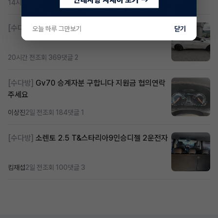
14시간 전
조회 420
댓글 2
[수다방]
K8 하이브리드 (풀옵션) 758,780원
오늘 하루 그만보기
닫기
20시간 전
조회 369
댓글 2
[수다방]
Gv70 승계자분 구합니다 지원금 협의연락
주세요
이상진
2일 전
조회 184
댓글 1
[수다방]
소렌토 2.5 T&스타리아9인승디젤 2운전자
킴재섭
2일 전
조회 100
댓글 3